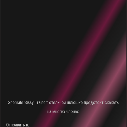
Shemale Sissy Trainer: отельной шлюшке предстоит скакать
на многих членах.
Отправить в: