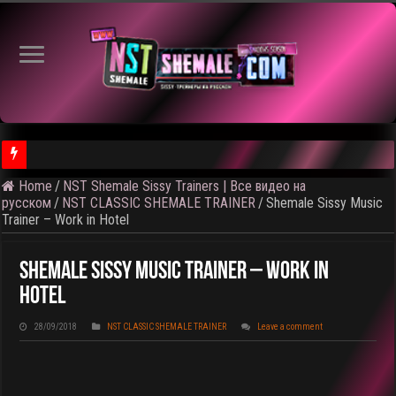
⚠ Голосование по выбору темы следующего общедоступного 
Home
/
NST Shemale Sissy Trainers | Все видео на
русском
/
NST CLASSIC SHEMALE TRAINER
/
Shemale Sissy Music
Trainer – Work in Hotel
Shemale Sissy Music Trainer – Work In
Hotel
28/09/2018
NST CLASSIC SHEMALE TRAINER
Leave a comment