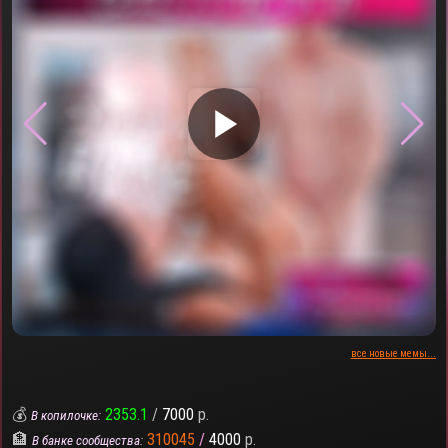
▶
все новые мемы...
💰
2353.1
/
7000
р.
В копилочке:
🏦
310045
/
4000
р.
В банке сообщества: