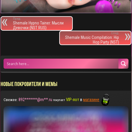
Пред.
Shemale Hypno Tainer: Мысли
Девочки (NST RUS)
След.
Shemale Music Compilation: Hip
Hop Party (NST)
НОВЫЕ ПОКРОВИТЕЛИ И МЕМЫ
892******@m**.ru
VIP-лот
в
магазине
Свежее:
покупает