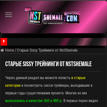
Home
/
Старые Sissy Трейнинги от NstShemale
⚠️ Результаты голосования и тема следующего откртытого вид
Старые Sissy Трейнинги от NstShemale
Через данный раздел вы можете попасть
в старые
категории
и посмотреть сисси-трейнеры, выходившие в
первые годы существования проекта. Многие из них
выпускались в качестве 360 и 480 p
. В первых порно-видео