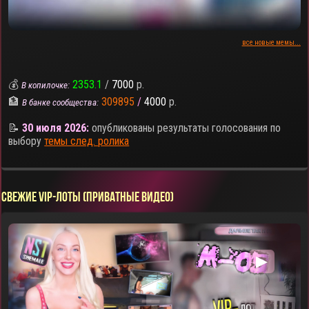
все новые мемы...
💰
2353.1
/
7000
р.
В копилочке:
🏦
309895
/
4000
р.
В банке сообщества:
📝
30 июля 2026:
опубликованы результаты голосования по
выбору
темы след. ролика
СВЕЖИЕ VIP-ЛОТЫ (ПРИВАТНЫЕ ВИДЕО)
▶