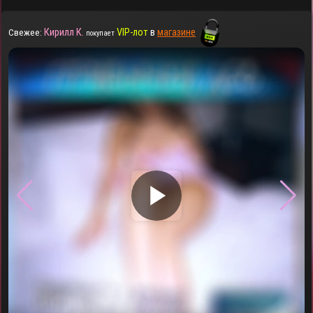
Кирилл К.
VIP-лот
в
магазине
Свежее:
покупает
▶