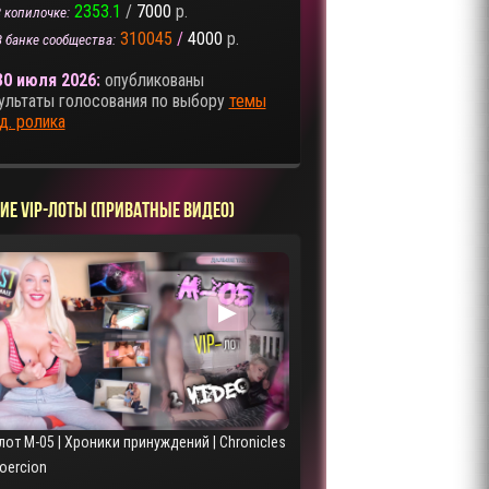
2353.1
/
7000
р.
 копилочке:
310045
/
4000
р.
В банке сообщества:
30 июля 2026:
опубликованы
ультаты голосования по выбору
темы
д. ролика
ИЕ VIP-ЛОТЫ (ПРИВАТНЫЕ ВИДЕО)
▶
лот M-05 | Хроники принуждений | Chronicles
Coercion