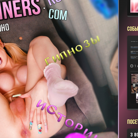
СОБЫ
1 
Посе
3 8