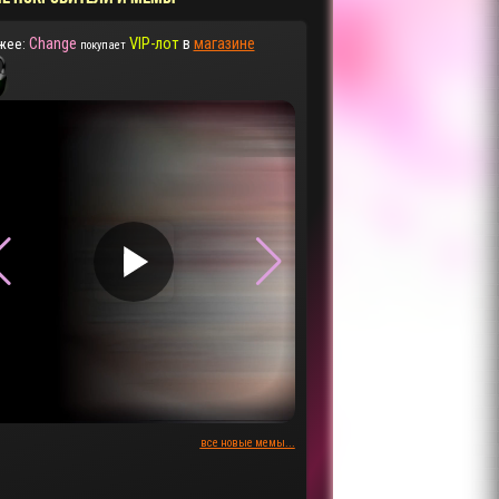
Change
VIP-лот
в
магазине
жее:
покупает
▶
▶
все новые мемы...