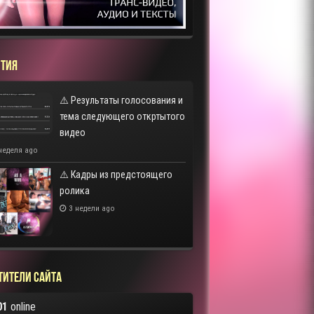
ТИЯ
⚠️ Результаты голосования и
тема следующего откртытого
видео
неделя ago
⚠️ Кадры из предстоящего
ролика
3 недели ago
тители сайта
01
online