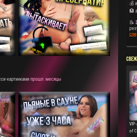
💰
В
🏦
📝
рез
сле
СВЕЖ
сси-картинками
прошл. месяцы
VIP-
of 