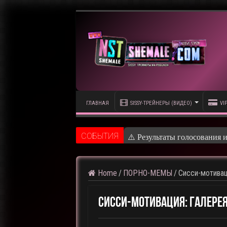
ГЛАВНАЯ
SISSY-ТРЕЙНЕРЫ (ВИДЕО)
VI
CОБЫТИЯ
⚠️ Результаты голосования 
Home
/
ПОРНО-МЕМЫ
/
Cисси-мотива
Cисси-мотивация: галерея