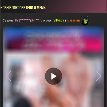
НОВЫЕ ПОКРОВИТЕЛИ И МЕМЫ
892******@m**.ru
VIP-лот
в
магазине
Свежее:
покупает
▶