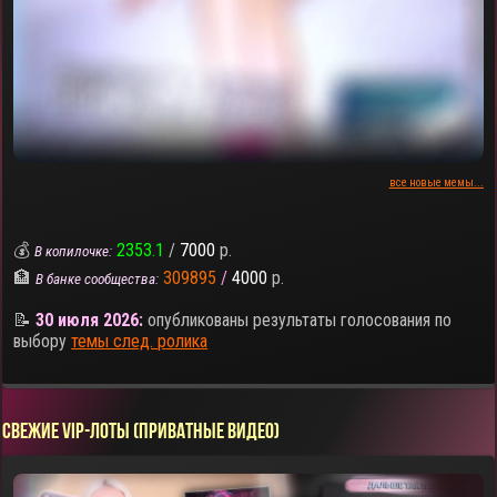
все новые мемы...
💰
2353.1
/
7000
р.
В копилочке:
🏦
309895
/
4000
р.
В банке сообщества:
📝
30 июля 2026:
опубликованы результаты голосования по
выбору
темы след. ролика
СВЕЖИЕ VIP-ЛОТЫ (ПРИВАТНЫЕ ВИДЕО)