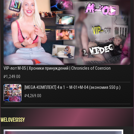
▶
VIP-лот M-05 | Хроники принуждений | Chronicles of Coercion
₽
1,249.00
[MEGA-КОМПЛЕКТ] 4 в 1 – M-01+M-04 (экономия 550 р.)
₽
4,269.00
WELOVESISSY