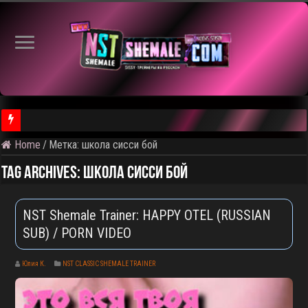
Home
/
Метка:
школа сисси бой
⚠️ Результаты голосования и тема следующего откртытого вид
Tag Archives:
школа сисси бой
NST Shemale Trainer: HAPPY OTEL (RUSSIAN
SUB) / PORN VIDEO
Юлия К.
NST CLASSIC SHEMALE TRAINER