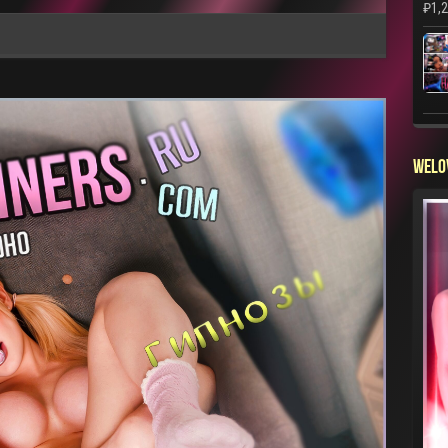
₽
1,
WELO