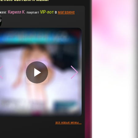
Кирилл К.
VIP-лот
в
магазине
жее:
покупает
▶
▶
все новые мемы...