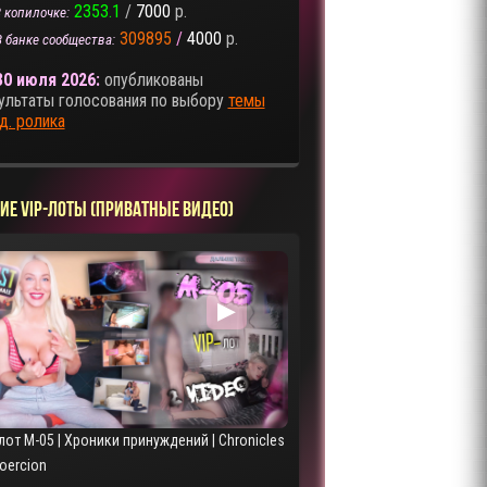
2353.1
/
7000
р.
 копилочке:
309895
/
4000
р.
В банке сообщества:
30 июля 2026:
опубликованы
ультаты голосования по выбору
темы
д. ролика
ИЕ VIP-ЛОТЫ (ПРИВАТНЫЕ ВИДЕО)
▶
лот M-05 | Хроники принуждений | Chronicles
Coercion