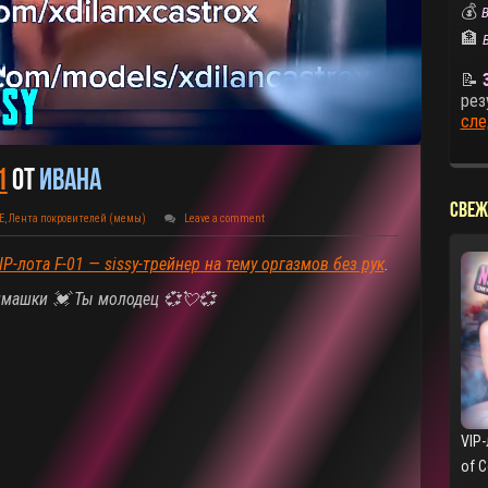
💰
В
🏦
📝
рез
сле
1
От
Ивана
СВЕЖ
E
,
Лента покровителей (мемы)
Leave a comment
IP-лота F-01 — sissy-трейнер на тему оргазмов без рук
.
нимашки 💓 Ты молодец
💞💘💞
VIP-
of 