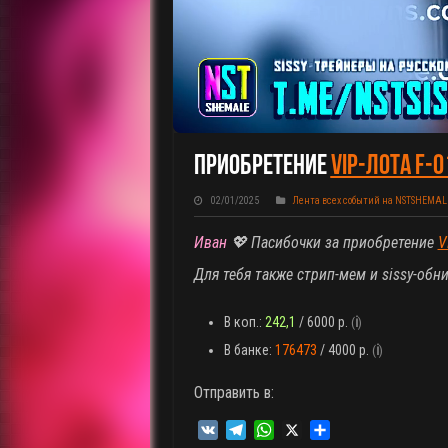
Приобретение
VIP-Лота F-0
02/01/2025
Лента всех событий на NSTSHEMAL
Иван
💖 Пасибочки за приобретение
V
Для тебя также стрип-мем и sissy-об
В коп.:
242,1
/ 6000 р.
(
ℹ️
)
В банке:
176473
/ 4000 р.
(
ℹ️
)
Отправить в:
V
T
W
X
О