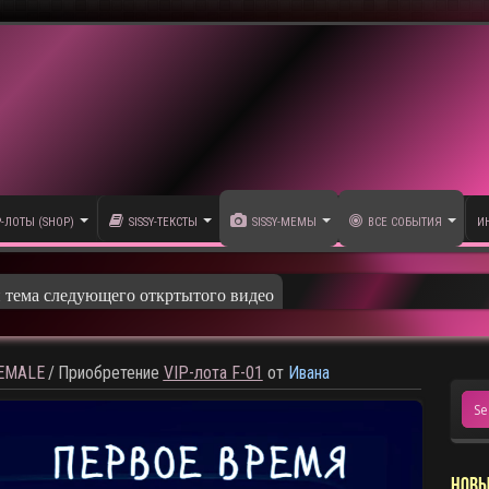
P-ЛОТЫ (SHOP)
SISSY-ТЕКСТЫ
SISSY-МЕМЫ
ВСЕ СОБЫТИЯ
И
и тема следующего откртытого видео
HEMALE
/
Приобретение
VIP-лота F-01
от
Ивана
НОВЫ