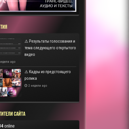
ТИЯ
⚠️ Результаты голосования и
тема следующего откртытого
видео
неделя ago
⚠️ Кадры из предстоящего
ролика
2 недели ago
тители сайта
84
online