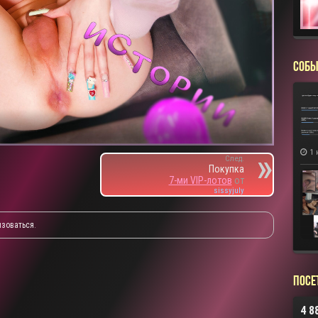
СОБЫ
1 
След.
Покупка
7-ми VIP-лотов
от
sissyjuly
изоваться
.
Посе
4 8