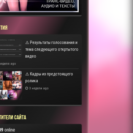
ТИЯ
⚠️ Результаты голосования и
тема следующего откртытого
видео
неделя ago
⚠️ Кадры из предстоящего
ролика
3 недели ago
тители сайта
09
online