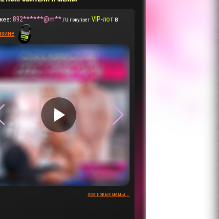
892******@m**.ru
VIP-лот
в
жее:
покупает
азине
▶
▶
все новые мемы...