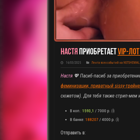
Настя
Приобретает
VIP-Лот
16/03/2025
Лента всех событий на NSTSHEMAL
Настя
💖 Пасиб-пасиб за приобретени
феминизации, приватный sissy-трейне
сюжетом)
. Для тебя также стрип-мем
В коп.:
1593,1
/ 7000 р.
(
ℹ️
)
В банке:
188207
/ 4000 р.
(
ℹ️
)
Отправить в: