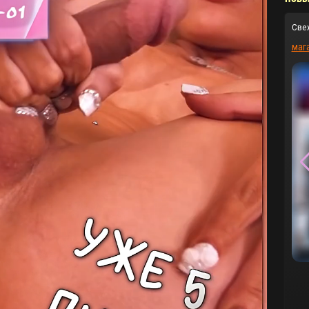
Све
маг