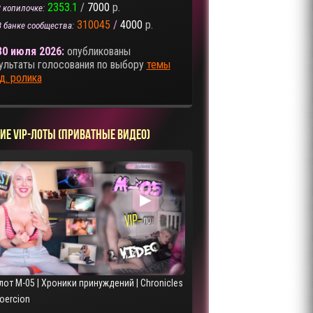
2353.1
/
7000
р.
 копилочке:
310045
/
4000
р.
В банке сообщества:
30 июля 2026:
опубликованы
ультаты голосования по выбору
темы
д. ролика
ИЕ VIP-ЛОТЫ (ПРИВАТНЫЕ ВИДЕО)
▶
лот M-05 | Хроники принуждений | Chronicles
Coercion