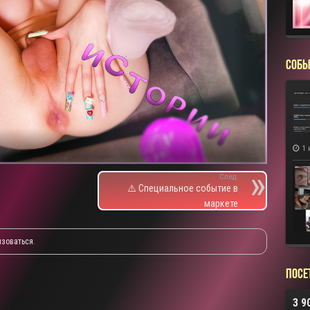
СОБЫ
1 
След.
⚠️ Специальное событие в
маркете
изоваться
.
Посе
3 9