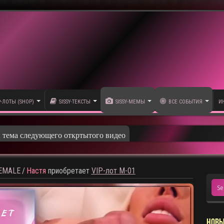
P-ЛОТЫ (SHOP)
SISSY-ТЕКСТЫ
SISSY-МЕМЫ
ВСЕ СОБЫТИЯ
И
и тема следующего откртытого видео
HEMALE
/
Настя
приобретает
VIP-лот M-01
НОВЫ