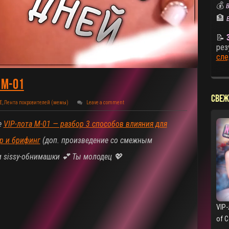
💰
В
🏦
📝
рез
сле
 M-01
СВЕЖ
E
,
Лента покровителей (мемы)
Leave a comment
е
VIP-лота M-01 — разбор 3 способов влияния для
р и брифинг
(доп. произведение со смежным
 и sissy-обнимашки 💕 Ты молодец
💖
VIP-
of 