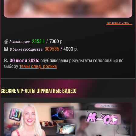
все новые мемы...
💰
2353.1
/
7000
р.
В копилочке:
🏦
309586
/
4000
р.
В банке сообщества:
📝
30 июля 2026:
опубликованы результаты голосования по
выбору
темы след. ролика
СВЕЖИЕ VIP-ЛОТЫ (ПРИВАТНЫЕ ВИДЕО)
▶