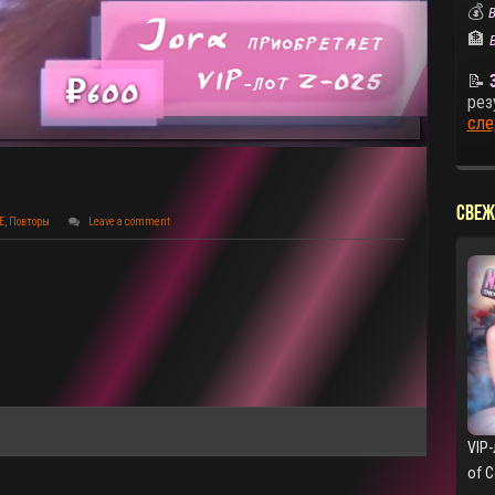
💰
В
🏦
📝
рез
сле
СВЕЖ
E
,
Повторы
Leave a comment
VIP-
of 