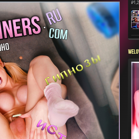
₽
1,
WELO