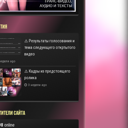
ТИЯ
⚠️ Результаты голосования и
тема следующего откртытого
видео
неделя ago
⚠️ Кадры из предстоящего
ролика
3 недели ago
тители сайта
98
online