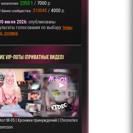
2353.1
/
7000
р.
 копилочке:
310045
/
4000
р.
В банке сообщества:
30 июля 2026:
опубликованы
ультаты голосования по выбору
темы
д. ролика
ИЕ VIP-ЛОТЫ (ПРИВАТНЫЕ ВИДЕО)
▶
лот M-05 | Хроники принуждений | Chronicles
Coercion