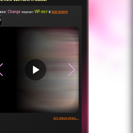
Change
VIP-лот
в
магазине
жее:
покупает
▶
▶
все новые мемы...