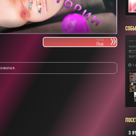
СОБЫ
След.
Пов.
1 
изоваться
.
Посе
3 8