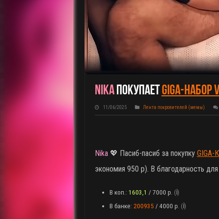
Nika
Покупает
GIGA-НАБОР V
11/06/2025
Лента покровителей (мемы)
Nika
💖 Пасиб-пасиб за покупку
GIGA-
экономия 950 р). В благодарность дл
В коп.:
1603,1
/ 7000 р.
(
ℹ️
)
В банке:
200935
/ 4000 р.
(
ℹ️
)