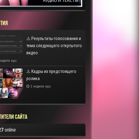
ТИЯ
⚠️ Результаты голосования и
тема следующего откртытого
видео
неделя ago
⚠️ Кадры из предстоящего
ролика
2 недели ago
тители сайта
27
online