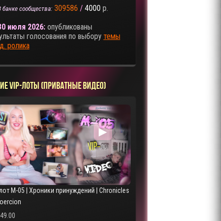
309586
/
4000
р.
В банке сообщества:
30 июля 2026:
опубликованы
ультаты голосования по выбору
темы
д. ролика
ИЕ VIP-ЛОТЫ (ПРИВАТНЫЕ ВИДЕО)
▶
лот M-05 | Хроники принуждений | Chronicles
Coercion
249.00