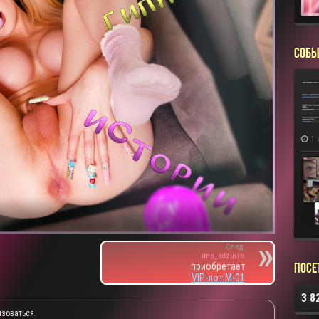
СОБЫ
1 
След.
imp_adzurro
приобретает
Посе
VIP-лот M-01
3 8
изоваться
.