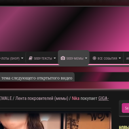
P-ЛОТЫ (SHOP)
SISSY-ТЕКСТЫ
SISSY-МЕМЫ
ВСЕ СОБЫТИЯ
И
и тема следующего откртытого видео
HEMALE
/
Лента покровителей (мемы)
/
Nika
покупает
GIGA-
НОВЫ