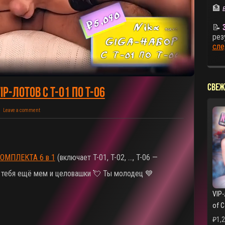
🏦
📝
рез
сле
СВЕЖ
IP-Лотов С T-01 По T-06
Leave a comment
КОМПЛЕКТА 6 в 1
(включает T-01, T-02, ..., T-06 —
я тебя ещё мем и целовашки 💘 Ты молодец 💙
VIP-
of 
₽
1,