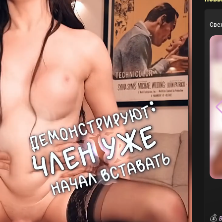
Све
💰
В