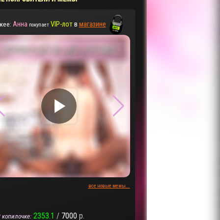
Анна
VIP-лот
в
магазине
жее:
покупает
▶
▶
все новые мемы...
2353.1
/
7000
р.
 копилочке: