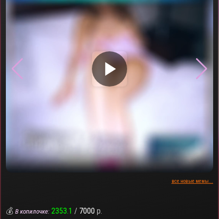
▶
все новые мемы...
💰
2353.1
/
7000
р.
В копилочке: