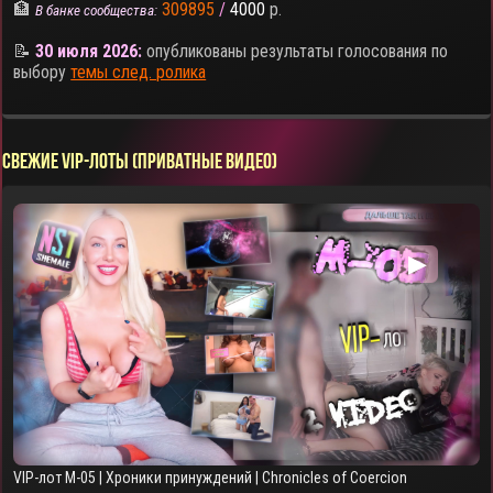
🏦
309895
/
4000
р.
В банке сообщества:
📝
30 июля 2026:
опубликованы результаты голосования по
выбору
темы след. ролика
СВЕЖИЕ VIP-ЛОТЫ (ПРИВАТНЫЕ ВИДЕО)
▶
VIP-лот M-05 | Хроники принуждений | Chronicles of Coercion