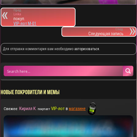
Пред.
Linka
покуп.
VIP-лот M-01
След.
Следующая запись
Для отправки комментария вам необходимо
авторизоваться
.
НОВЫЕ ПОКРОВИТЕЛИ И МЕМЫ
Кирилл К.
VIP-лот
в
магазине
Свежее:
покупает