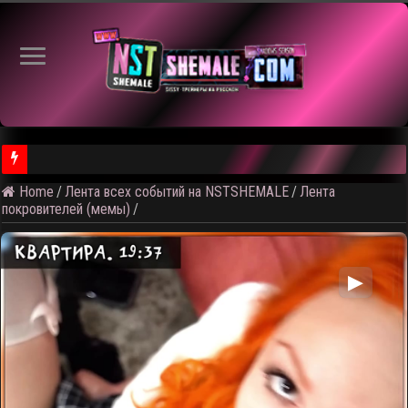
Home
/
Лента всех событий на NSTSHEMALE
/
Лента
⚠️ Результаты голосования и тема следующего откртытого вид
покровителей (мемы)
/
▶