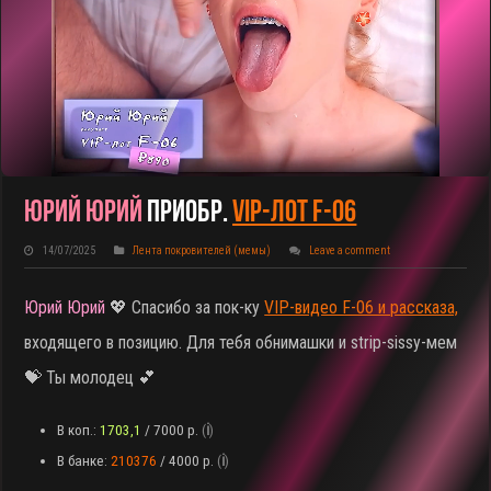
Юрий Юрий
Приобр.
VIP-Лот F-06
14/07/2025
Лента покровителей (мемы)
Leave a comment
Юрий Юрий
💖 Спасибо за пок-ку
VIP-видео F-06 и рассказа,
входящего в позицию. Для тебя обнимашки и strip-sissy-мем
💝 Ты молодец 💕
В коп.:
1703,1
/ 7000 р.
(
ℹ️
)
В банке:
210376
/ 4000 р.
(
ℹ️
)