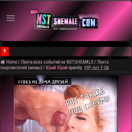
Home
/
Лента всех событий на NSTSHEMALE
/
Лента
⚠️ Результаты голосования и тема следующего откртытого вид
покровителей (мемы)
/
Юрий Юрий
приобр.
VIP-лот F-06