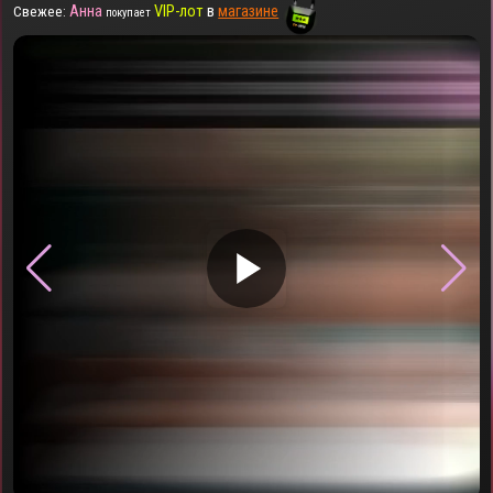
Анна
VIP-лот
в
магазине
Свежее:
покупает
▶