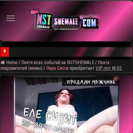
Home
/
Лента всех событий на NSTSHEMALE
/
Лента
⚠️ Результаты голосования и тема следующего откртытого вид
покровителей (мемы)
/
Лера Сисси
приобретает
VIP-лот M-02