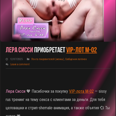
Лера Сисси
Приобретает
VIP-Лот M-02
12/07/2025
Лента покровителей (мемы)
,
Сообщения лапочек
Leave a comment
Лера Сисси
💖 Пасибочки за покупку
VIP-лота M-02
— sissy
rus тренинг на тему секса с клиентами за деньги. Для тебя
целовашки и стрип-shemale-анимация, а также объятия 💞 Ты