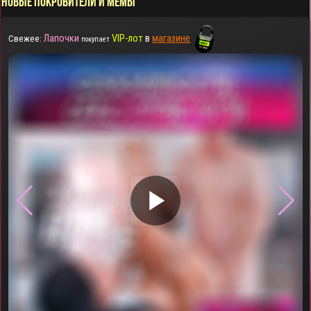
НОВЫЕ ПОКРОВИТЕЛИ И МЕМЫ
Лапочки
VIP-лот
в
магазине
Свежее:
покупает
▶