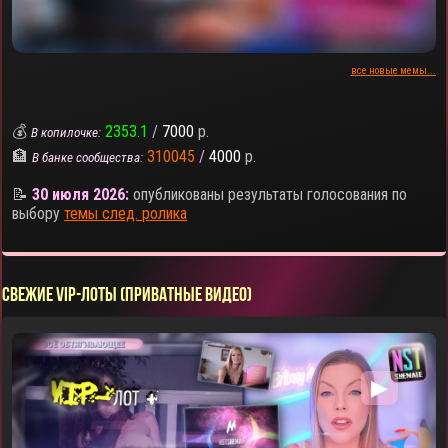
все новые мемы...
💰
2353.1
/
7000
р.
В копилочке:
🏦
310045
/
4000
р.
В банке сообщества:
📝
30 июля 2026:
опубликованы результаты голосования по
выбору
темы след. ролика
СВЕЖИЕ VIP-ЛОТЫ (ПРИВАТНЫЕ ВИДЕО)
▶