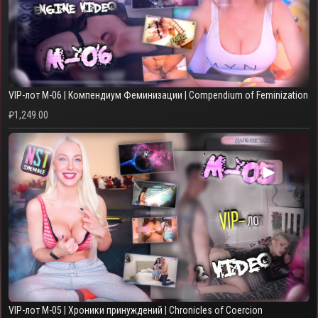
VIP-лот M-06 | Компендиум Феминизации | Compendium of Feminization
₽
1,249.00
▶
VIP-лот M-05 | Хроники принуждений | Chronicles of Coercion