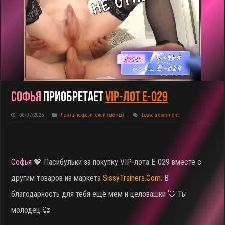
Софья
Приобретает
VIP-Лот E-029
08/07/2025
Лента покровителей (мемы)
Leave a comment
Софья
💖 Пасибульки за покупку VIP-лота E-029 вместе с
другим товаров из маркета
SissyTrainers.Com
. В
благодарность для тебя ещё мем и целовашки 💘 Ты
молодец 💞