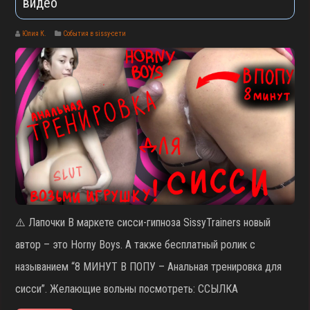
видео
Юлия К.
События в sissy-сети
⚠️ Лапочки В маркете сисси-гипноза SissyTrainers новый
автор – это Horny Boys. А также бесплатный ролик с
называнием “8 МИНУТ В ПОПУ – Анальная тренировка для
сисси”. Желающие вольны посмотреть: ССЫЛКА