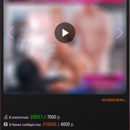
▶
все новые мемы...
💰
2353.1
/
7000
р.
В копилочке:
🏦
310045
/
4000
р.
В банке сообщества: