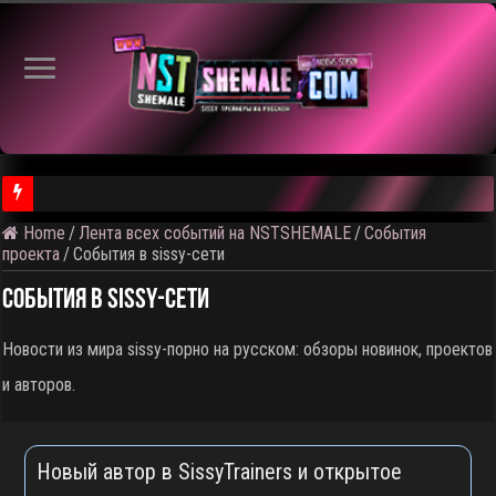
Home
/
Лента всех событий на NSTSHEMALE
/
События
⚠️ Результаты голосования и тема следующего откртытого вид
проекта
/
События в sissy-сети
События в sissy-сети
Новости из мира sissy-порно на русском: обзоры новинок, проектов
и авторов.
Новый автор в SissyTrainers и открытое