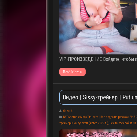
VIP-ПРОИЗВЕДЕНИЕ Войдите, чтобы по
Read More »
Видео | Sissy-трейнер | Put 
Юлия К.
NST Shemale Sissy Trainers | Все видео на русском
,
SHAD
трейнеры на русском (новее 2022 г.)
,
Лента всех событий