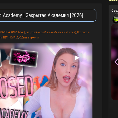
Све
ed Academy | Закрытая Академия [2026]
OWS SEASON (2025 г.)
,
Sissy-трейнеры (Shadows Season и M-series)
,
Все сисси-
 на NSTSHEMALE
,
События проекта
▶