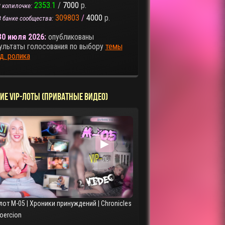
2353.1
/
7000
р.
 копилочке:
309803
/
4000
р.
В банке сообщества:
30 июля 2026:
опубликованы
ультаты голосования по выбору
темы
д. ролика
ИЕ VIP-ЛОТЫ (ПРИВАТНЫЕ ВИДЕО)
▶
лот M-05 | Хроники принуждений | Chronicles
Coercion