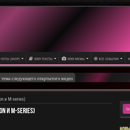
P-ЛОТЫ (SHOP)
SISSY-ТЕКСТЫ
SISSY-МЕМЫ
ВСЕ СОБЫТИЯ
И
n и M-series)
n и M-series)
НОВЫ