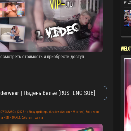
₽
1,
WELO
смотреть стоимость и приобрести доступ.
underwear | Надень белье [RUS+ENG SUB]
OWS SEASON (2025 г.)
,
Sissy-трейнеры (Shadows Season и M-series)
,
Все сисси-
 на NSTSHEMALE
,
События проекта