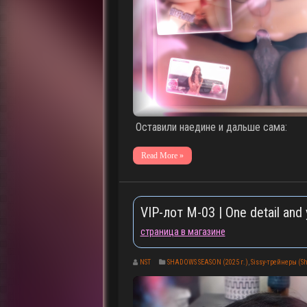
Оставили наедине и дальше сама:
Read More »
VIP-лот M-03 | One detail and
страница в магазине
NST
SHADOWS SEASON (2025 г.)
,
Sissy-трейнеры (Sh