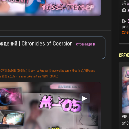
💰
В
🏦
📝
рез
сле
ждений | Chronicles of Coercion
страница в
СВЕЖ
OWS SEASON (2025 г.)
,
Sissy-трейнеры (Shadows Season и M-series)
,
VIP-лоты
 2022 г.)
,
Лента всех событий на NSTSHEMALE
▶
VIP-
of 