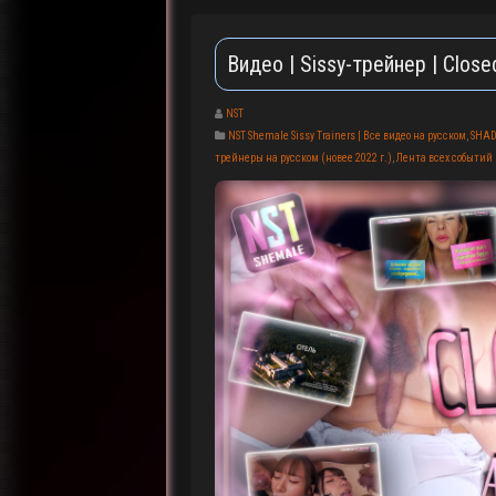
Видео | Sissy-трейнер | Clos
NST
NST Shemale Sissy Trainers | Все видео на русском
,
SHAD
трейнеры на русском (новее 2022 г.)
,
Лента всех событий