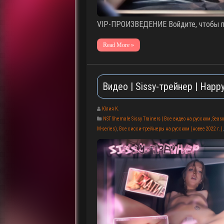
VIP-ПРОИЗВЕДЕНИЕ Войдите, чтобы по
Read More »
Видео | Sissy-трейнер | Happy
Юлия К.
NST Shemale Sissy Trainers | Все видео на русском
,
Seaso
M-series)
,
Все сисси-трейнеры на русском (новее 2022 г.)