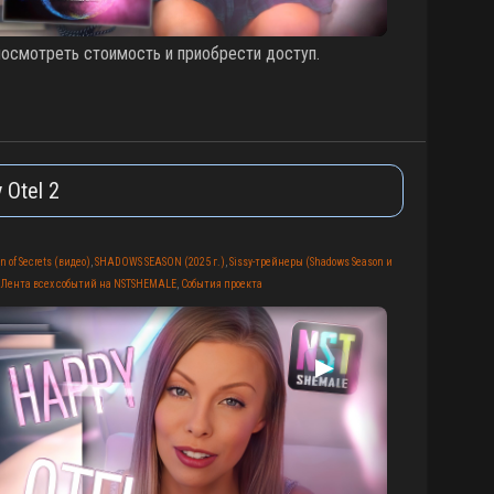
смотреть стоимость и приобрести доступ.
 Otel 2
n of Secrets (видео)
,
SHADOWS SEASON (2025 г.)
,
Sissy-трейнеры (Shadows Season и
,
Лента всех событий на NSTSHEMALE
,
События проекта
▶