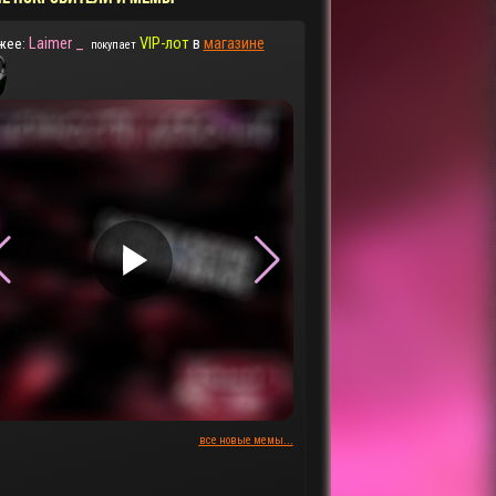
Laimer _
VIP-лот
в
магазине
жее:
покупает
▶
▶
все новые мемы...