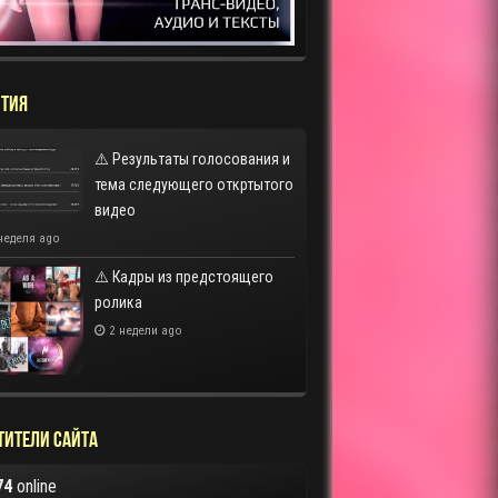
ТИЯ
⚠️ Результаты голосования и
тема следующего откртытого
видео
неделя ago
⚠️ Кадры из предстоящего
ролика
2 недели ago
тители сайта
74
online