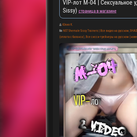
VIP-лот M-04 | Сексуальное у
Sissy)
страница в магазине
Юлия К.
NST Shemale Sissy Trainers | Все видео на русском
,
SHAD
(оплата с баланса)
,
Все сисси-трейнеры на русском (новее