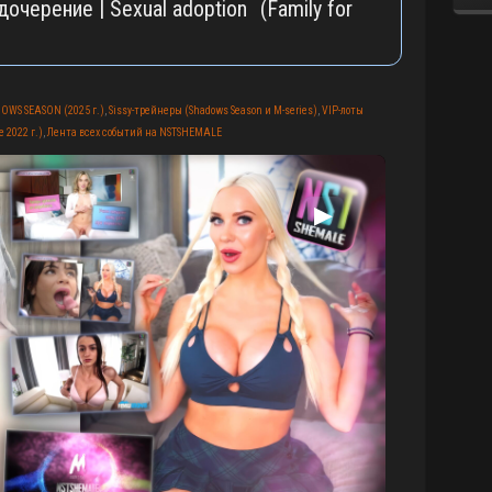
дочерение | Sexual adoption (Family for
OWS SEASON (2025 г.)
,
Sissy-трейнеры (Shadows Season и M-series)
,
VIP-лоты
 2022 г.)
,
Лента всех событий на NSTSHEMALE
▶