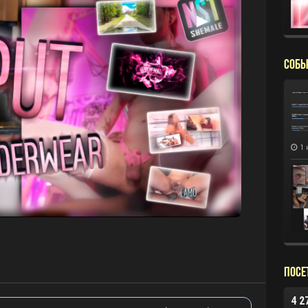
▶
СОБЫ
1 
Посе
4 2