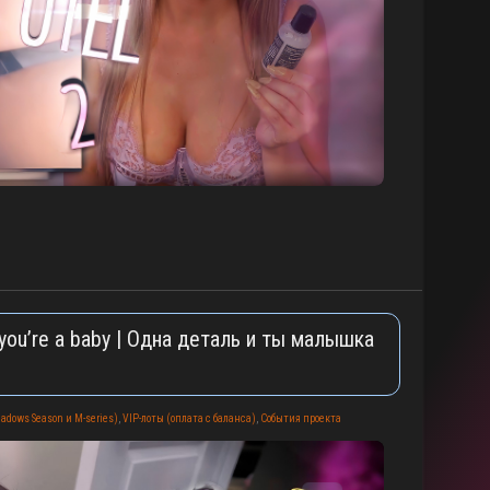
 you’re a baby | Одна деталь и ты малышка
adows Season и M-series)
,
VIP-лоты (оплата с баланса)
,
События проекта