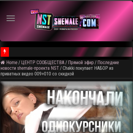
Home
/
ЦЕНТР СООБЩЕСТВА
/
Прямой эфир
/
Последние
⚠️ Результаты голосования и тема следующего откртытого вид
новости shemale-проекта NST
/
Chakki покупает НАБОР из
приватных видео 009+010 со скидкой