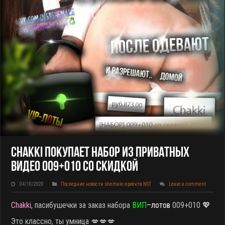
Chakki Покупает НАБОР Из Приватных
Видео 009+010 Со Скидкой
04/10/2020
Последние новости shemale-проекта NST
Leave a comment
Chakki,
пасибушечки за заказ набора
ВИП
–
лотов
009+010
💖
Это классно, ты умница 💋💋💋