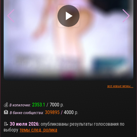
▶
все новые мемы...
💰
2353.1
/
7000
р.
В копилочке:
🏦
309895
/
4000
р.
В банке сообщества:
📝
30 июля 2026:
опубликованы результаты голосования по
выбору
темы след. ролика