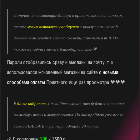
Лапочки, заказывающие доступ к приватным сисси-гипозам,
также
могут оставлять сообщения
к заказу в окошке под
именем, если хочется что-то сказать, спросить и т. д. Они
также попадут в мемы с благодарностями 💖
Пароли отобразились сразу и высланы на почту, т. к.
использовался мгновенный магазин на сайте
с новыми
способами оплаты
Приятного еще раз просмотра 💗💗💗
В
банке набралась
1 тыс. Это значит, что будет голосование
по выбору темы и выпуск ролика. Но оно пройдет уже после
выхода БИГБАНГ-трейнера, идущего 20 минут.
💰 В копилочке:
208
/
1500
р.