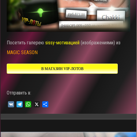
Посетить галерею
sissy-мотивацией
(изображениями) из
MAGIC SEASON
В МАГАЗИН VIP-ЛОТОВ
Отправить в:
V
T
W
X
О
K
e
h
т
l
a
п
e
t
р
g
s
а
r
A
в