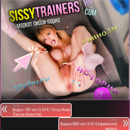
Пред.
Видео: VIP-лот S-014 / Sissy News
(Сисси-Новости)
След.
Вышел ВИП-лот S-014 (приватное
видео)