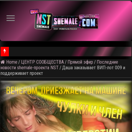
Home
/
ЦЕНТР СООБЩЕСТВА
/
Прямой эфир
/
Последние
⚠️ Результаты голосования и тема следующего откртытого вид
новости shemale-проекта NST
/
Даша заказывает ВИП-лот 009 и
поддерживает проект