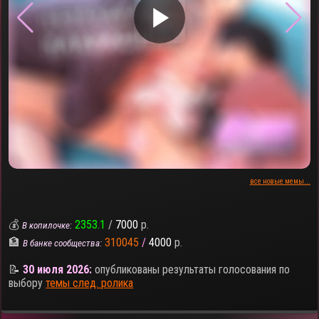
▶
все новые мемы...
💰
2353.1
/
7000
р.
В копилочке:
🏦
310045
/
4000
р.
В банке сообщества:
📝
30 июля 2026:
опубликованы результаты голосования по
выбору
темы след. ролика