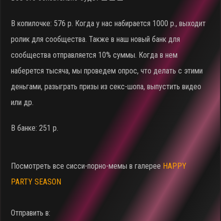
В копилочке: 576 р. Когда у нас набирается 1000 р., выходит
ролик для сообщества. Также в наш новый банк для
сообщества отправляется 10% суммы. Когда в нем
наберется тысяча, мы проведем опрос, что делать с этими
деньгами, разыграть призы из секс-шопа, выпустить видео
или др.
В банке: 251 р.
Посмотреть все сисси-порно-мемы в галерее
HAPPY
PARTY SEASON
Отправить в: