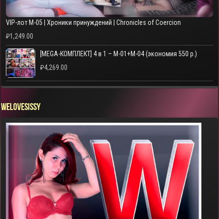
VIP-лот M-05 | Хроники принуждений | Chronicles of Coercion
₽
1,249.00
[MEGA-КОМПЛЕКТ] 4 в 1 – M-01+M-04 (экономия 550 р.)
₽
4,269.00
WELOVESISSY