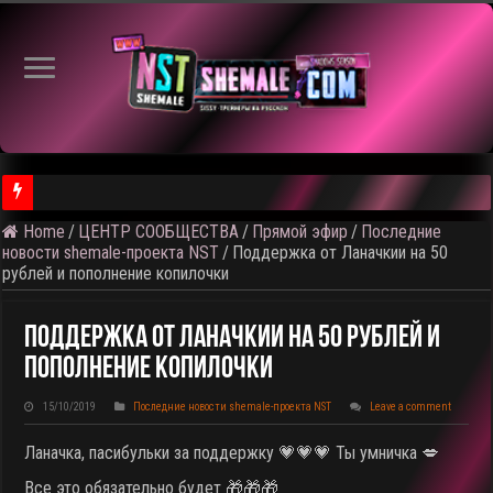
Home
/
ЦЕНТР СООБЩЕСТВА
/
Прямой эфир
/
Последние
⚠️ Результаты голосования и тема следующего откртытого вид
новости shemale-проекта NST
/
Поддержка от Ланачкии на 50
рублей и пополнение копилочки
Поддержка От Ланачкии На 50 Рублей И
Пополнение Копилочки
15/10/2019
Последние новости shemale-проекта NST
Leave a comment
Ланачка, пасибульки за поддержку 💗💗💗 Ты умничка 💋
Все это обязательно будет 🎁🎁🎁