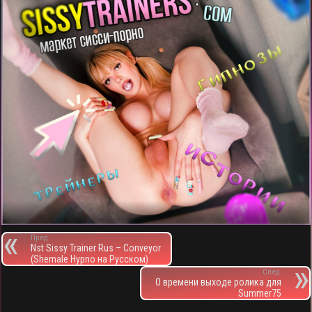
Пред.
Nst Sissy Trainer Rus – Conveyor
(Shemale Hypno на Русском)
След.
О времени выходе ролика для
Summer75