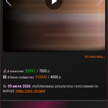
▶
все новые мемы...
💰
2353.1
/
7000
р.
В копилочке:
🏦
310045
/
4000
р.
В банке сообщества:
📝
30 июля 2026:
опубликованы результаты голосования по
выбору
темы след. ролика