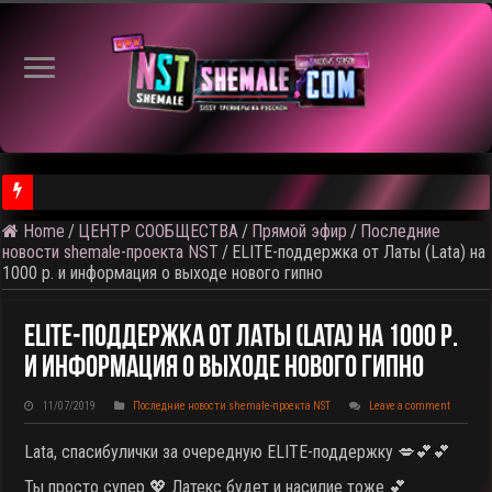
Home
/
ЦЕНТР СООБЩЕСТВА
/
Прямой эфир
/
Последние
⚠️ Результаты голосования и тема следующего откртытого вид
новости shemale-проекта NST
/
ELITE-поддержка от Латы (Lata) на
1000 р. и информация о выходе нового гипно
ELITE-Поддержка От Латы (Lata) На 1000 Р.
И Информация О Выходе Нового Гипно
11/07/2019
Последние новости shemale-проекта NST
Leave a comment
Lata, спасибулички за очередную ELITE-поддержку 💋💕💕
Ты просто супер 💖 Латекс будет и насилие тоже 💕