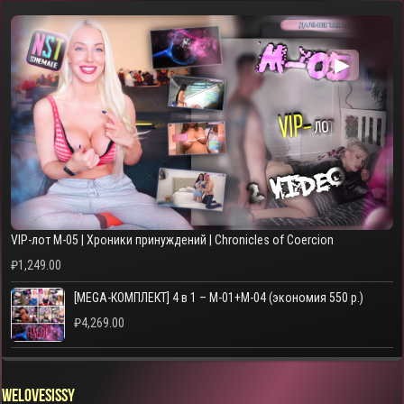
▶
VIP-лот M-05 | Хроники принуждений | Chronicles of Coercion
₽
1,249.00
[MEGA-КОМПЛЕКТ] 4 в 1 – M-01+M-04 (экономия 550 р.)
₽
4,269.00
WELOVESISSY