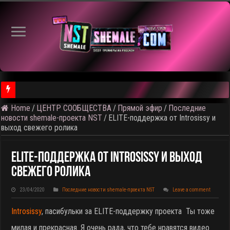
Home
/
ЦЕНТР СООБЩЕСТВА
/
Прямой эфир
/
Последние
⚠️ Результаты голосования и тема следующего откртытого вид
новости shemale-проекта NST
/
ELITE-поддержка от Introsissy и
выход свежего ролика
ELITE-Поддержка От Introsissy И Выход
Свежего Ролика
23/04/2020
Последние новости shemale-проекта NST
Leave a comment
Introsissy
, пасибульки за ELITE-поддержку проекта
Ты тоже
милая и прекрасная. Я очень рада, что тебе нравятся видео