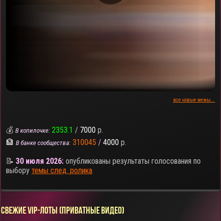
все новые мемы...
💰
2353.1
/
7000
р.
В копилочке:
🏦
310045
/
4000
р.
В банке сообщества:
📝
30 июля 2026:
опубликованы результаты голосования по
выбору
темы след. ролика
СВЕЖИЕ VIP-ЛОТЫ (ПРИВАТНЫЕ ВИДЕО)