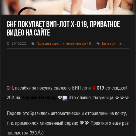
Ghf Покупает ВИП-Лот X-019, Приватное
Видео На Сайте
25/11/2020
Последние новости shemale-проекта NST
Leave a comment
Ghf
, пасибки за покупку свежего ВИП-лота
X
-019
со скидкой
20% на
Черную Пятницу
💖
Это славно, ты умница 💋💋💋
Пароли отобразились автоматически и отправлены на почту,
т. к. применялся мгновенный сервис 💖💖 Приятного еще раз
просмотра 🌺🌺🌺