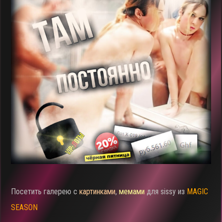
Посетить галерею с
картинками
,
мемами
для sissy из
MAGIC
SEASON