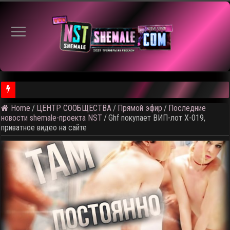
Home
/
ЦЕНТР СООБЩЕСТВА
/
Прямой эфир
/
Последние
⚠️ Результаты голосования и тема следующего откртытого вид
новости shemale-проекта NST
/
Ghf покупает ВИП-лот X-019,
приватное видео на сайте