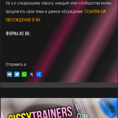
Ну а к следующему опросу, каждый член сообщества волен
предлагать свои темы в данное обсуждение:
ССЫЛКА НА
ОБСУЖДЕНИЕ В ВК
ФОРМА ИЗ ВК:
Отправить в:
V
T
W
X
О
K
e
h
т
l
a
п
e
t
р
g
s
а
r
A
в
a
p
и
m
p
т
ь