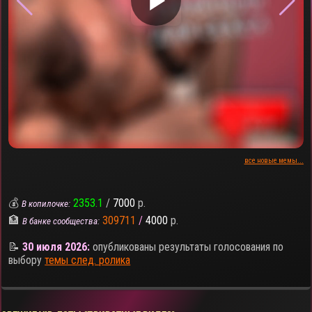
▶
все новые мемы...
💰
2353.1
/
7000
р.
В копилочке:
🏦
309711
/
4000
р.
В банке сообщества:
📝
30 июля 2026:
опубликованы результаты голосования по
выбору
темы след. ролика