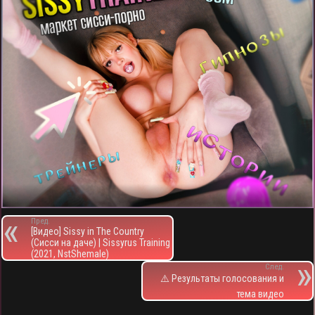
Пред.
[Видео] Sissy in The Country
(Сисси на даче) | Sissyrus Training
(2021, NstShemale)
След.
⚠️ Результаты голосования и
тема видео