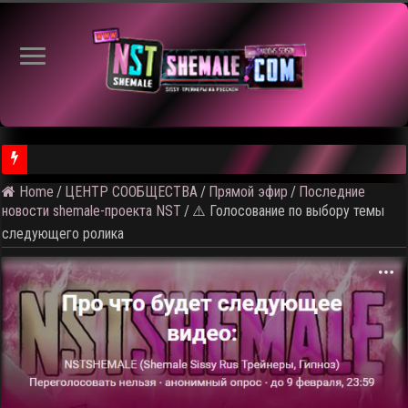
Home
/
ЦЕНТР СООБЩЕСТВА
/
Прямой эфир
/
Последние
⚠️ Результаты голосования и тема следующего откртытого вид
новости shemale-проекта NST
/
⚠️ Голосование по выбору темы
следующего ролика