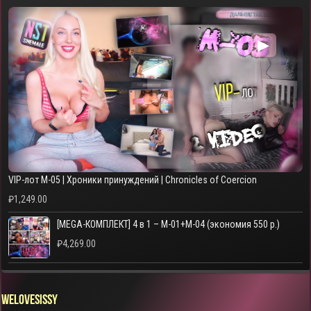
▶
VIP-лот M-05 | Хроники принуждений | Chronicles of Coercion
₽
1,249.00
[MEGA-КОМПЛЕКТ] 4 в 1 – M-01+M-04 (экономия 550 р.)
₽
4,269.00
WELOVESISSY