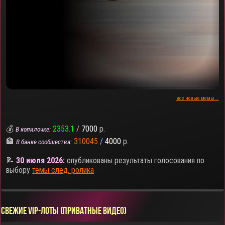
все новые мемы...
💰
2353.1
/
7000
р.
В копилочке:
🏦
310045
/
4000
р.
В банке сообщества:
📝
30 июля 2026:
опубликованы результаты голосования по
выбору
темы след. ролика
СВЕЖИЕ VIP-ЛОТЫ (ПРИВАТНЫЕ ВИДЕО)