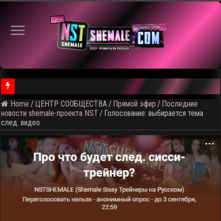
Home
/
ЦЕНТР СООБЩЕСТВА
/
Прямой эфир
/
Последние
⚠️ Результаты голосования и тема следующего откртытого вид
новости shemale-проекта NST
/
Голосование: выбирается тема
след. видео