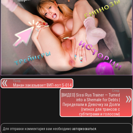
Пред.
Манан заказывает ВИП-лот S-014
След.
[ВИДЕО] Sissi Rus Trainer — Turned
into a Shemale for Debts |
Переделали в Девочку за Долги
(гипноз для трансов с
субтитрами и голосом)
Для отправки комментария вам необходимо
авторизоваться
.