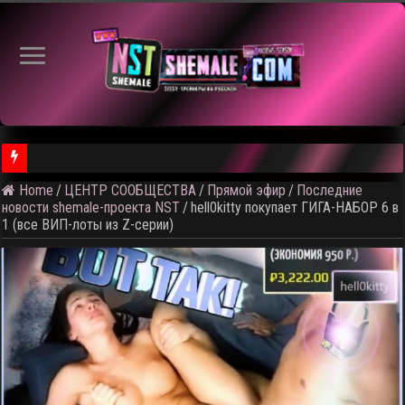
Home
/
ЦЕНТР СООБЩЕСТВА
/
Прямой эфир
/
Последние
⚠️ Результаты голосования и тема следующего откртытого вид
новости shemale-проекта NST
/
hell0kitty покупает ГИГА-НАБОР 6 в
1 (все ВИП-лоты из Z-серии)