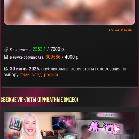
все новые мемы...
💰
2353.1
/
7000
р.
В копилочке:
🏦
309586
/
4000
р.
В банке сообщества:
📝
30 июля 2026:
опубликованы результаты голосования по
выбору
темы след. ролика
СВЕЖИЕ VIP-ЛОТЫ (ПРИВАТНЫЕ ВИДЕО)
▶