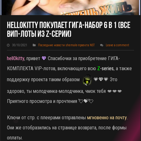
Hell0kitty Покупает ГИГА-НАБОР 6 В 1 (все
ВИП-Лоты Из Z-Серии)
30/10/2021
Последние новости shemale-проекта NST
Leave a comment
hell0kitty
, привет
💖
Спасибочки за приобретение ГИГА-
КОМПЛЕКТА VIP-лотов, включающего всю
Z
-series
, а также
поддержку проекта таким образом
💗💖💗 Это
здорово, ты молодчинка-молодчинка, чмок тебя 💋💋💋
Приятного просмотра и прочтения 💘💝💘
Ключи от стр. с плеерами отправлены
мгновенно на почту
.
Они же отобразились на странице возврата, после формы
оплаты.