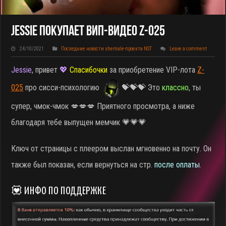
Jessie Покупает ВИП-Видео Z-025
24/10/2021
Последние новости shemale-проекта NST
Leave a comment
Jessie
, привет
💖
Спасибочки
за приобретение VIP-лота
Z-
025
про сисси-психологию
💝💝💝 Это
классно
, ты
супер, чмок-чмок 💋💋💋 Приятного просмотра, а ниже
благодаря тебе выпущен мемчик 💗💗💗
Ключ от страницы с плеером выслан мгновенно на почту. Он
также был показан, если вернуться на стр.
после оплаты
.
💟 ИНФО ПО ПОДДЕРЖКЕ