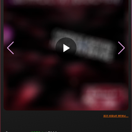
▶
все новые мемы...