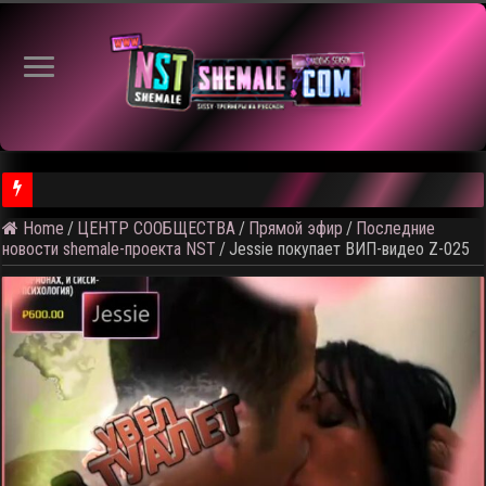
Home
/
ЦЕНТР СООБЩЕСТВА
/
Прямой эфир
/
Последние
⚠️ Результаты голосования и тема следующего откртытого вид
новости shemale-проекта NST
/
Jessie покупает ВИП-видео Z-025