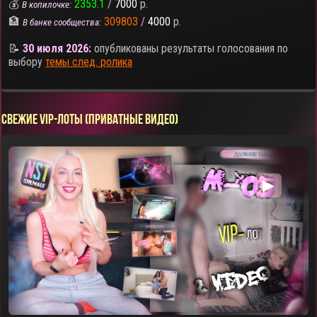
💰
2353.1
/
7000
р.
В копилочке:
🏦
309803
/
4000
р.
В банке сообщества:
📝
30 июля 2026:
опубликованы результаты голосования по
выбору
темы след. ролика
СВЕЖИЕ VIP-ЛОТЫ (ПРИВАТНЫЕ ВИДЕО)
▶