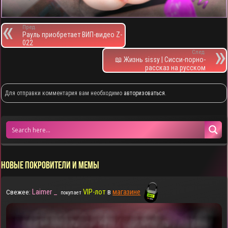
Пред.
Рауль приобретает ВИП-видео Z-
022
След.
📖 Жизнь sissy | Сисси-порно-
рассказ на русском
Для отправки комментария вам необходимо
авторизоваться
.
НОВЫЕ ПОКРОВИТЕЛИ И МЕМЫ
Laimer _
VIP-лот
в
магазине
Свежее:
покупает