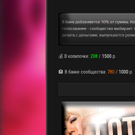
💰 В копилочке:
208
/
1500
р.
🏦 В банке сообщества:
780
/
1000
р.