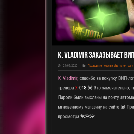
K. Vladimir Заказывает ВИ
24/09/2020
Последние новости shemale-проек
K. Vladimir,
спасибо за покупку ВИП-лот
тренера
X
-018
💓 Это замечательно, 
Пароли были высланы на почту автома
мгновенному магазину на сайте 💟 Пр
просмотра 🌺🌺🌺