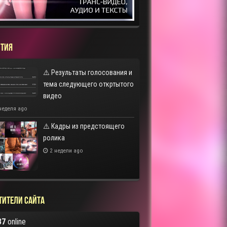
ТИЯ
⚠️ Результаты голосования и
тема следующего откртытого
видео
неделя ago
⚠️ Кадры из предстоящего
ролика
2 недели ago
тители сайта
37
online