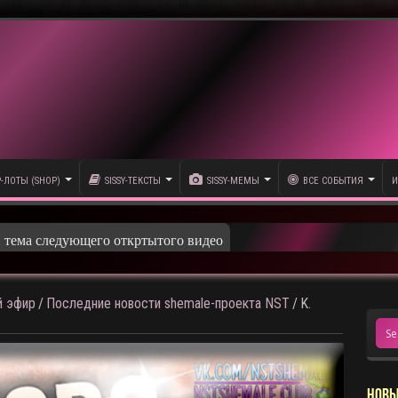
P-ЛОТЫ (SHOP)
SISSY-ТЕКСТЫ
SISSY-МЕМЫ
ВСЕ СОБЫТИЯ
И
и тема следующего откртытого видео
 эфир
/
Последние новости shemale-проекта NST
/
K.
НОВЫ