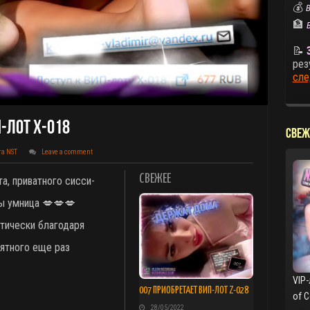
💰
В
🏦
📝
рез
сле
П-Лот X-018
СВЕЖ
та NST
Leave a comment
СВЕЖЕЕ
а, приватного сисси-
ты умница 💋💋💋
тически благодаря
иятного еще раз
VIP-
007 ПРИОБРЕТАЕТ ВИП-ЛОТ Z-028
of 
28/05/2022