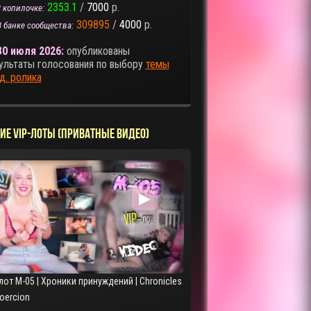
2353.1
/
7000
р.
 копилочке:
309895
/
4000
р.
В банке сообщества:
30 июля 2026:
опубликованы
ультаты голосования по выбору
темы
д. ролика
ИЕ VIP-ЛОТЫ (ПРИВАТНЫЕ ВИДЕО)
▶
лот M-05 | Хроники принуждений | Chronicles
Coercion