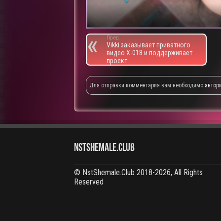
Пред.
Vikki заказывает приватного
видео X-018 и поддерживает
проект
Для отправки комментария вам необходимо
автор
NstShemale.Club
© NstShemale.Club 2018-2026, All Rights
Reserved