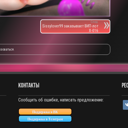
След.
Sissylover99 заказывает ВИП-лот
X-016
изоваться
.
КОНТАКТЫ
РЕ
Сообщить об ошибке, написать предложение:
vko
Поддержка в ВК
Поддержка в Телеграм