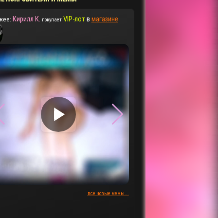
Кирилл К.
VIP-лот
в
магазине
жее:
покупает
▶
▶
все новые мемы...