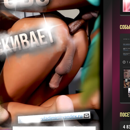
СОБЫ
1 
Посе
4 8