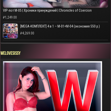
VIP-лот M-05 | Хроники принуждений | Chronicles of Coercion
₽
1,249.00
[MEGA-КОМПЛЕКТ] 4 в 1 – M-01+M-04 (экономия 550 р.)
₽
4,269.00
WELOVESISSY