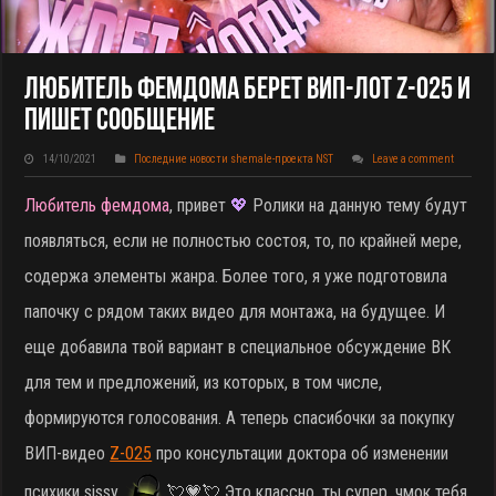
Любитель Фемдома Берет ВИП-Лот Z-025 И
Пишет Сообщение
14/10/2021
Последние новости shemale-проекта NST
Leave a comment
Любитель фемдома
, привет
💖
Ролики на данную тему будут
появляться, если не полностью состоя, то, по крайней мере,
содержа элементы жанра. Более того, я уже подготовила
папочку с рядом таких видео для монтажа, на будущее. И
еще добавила твой вариант в специальное обсуждение ВК
для тем и предложений, из которых, в том числе,
формируются голосования. А теперь спасибочки за покупку
ВИП-видео
Z-025
про консультации доктора об изменении
психики sissy
💘💗💘 Это классно, ты супер, чмок тебя