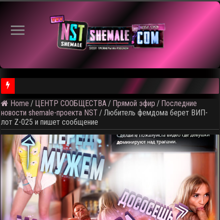
Home
/
ЦЕНТР СООБЩЕСТВА
/
Прямой эфир
/
Последние
⚠️ Результаты голосования и тема следующего откртытого вид
новости shemale-проекта NST
/
Любитель фемдома берет ВИП-
лот Z-025 и пишет сообщение