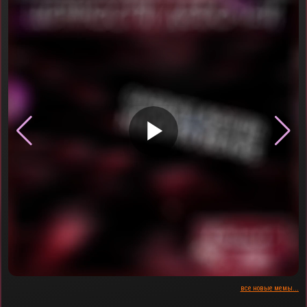
▶
все новые мемы...