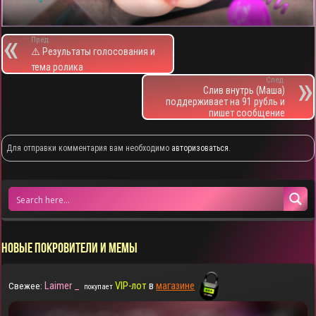
Пред.
⚠️ Результаты голосования и
тема ролика
След.
Слив внутрь (Маша)
поддерживает на 91 рубль и
пишет сообщение
Для отправки комментария вам необходимо
авторизоваться
.
НОВЫЕ ПОКРОВИТЕЛИ И МЕМЫ
Laimer _
VIP-лот
в
магазине
Свежее:
покупает