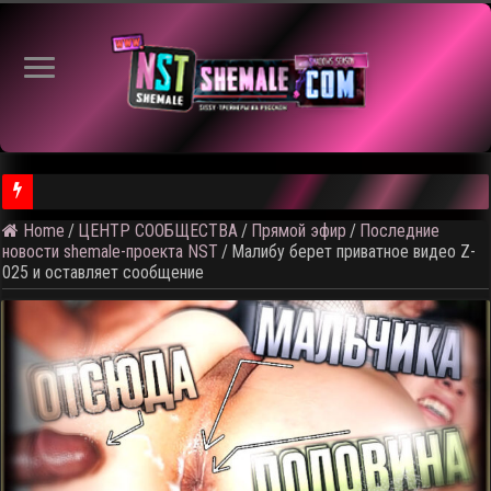
Home
/
ЦЕНТР СООБЩЕСТВА
/
Прямой эфир
/
Последние
⚠️ Результаты голосования и тема следующего откртытого вид
новости shemale-проекта NST
/
Малибу берет приватное видео Z-
025 и оставляет сообщение