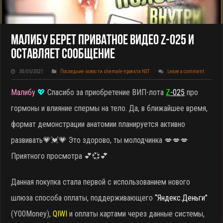
Малибу Берет Приватное Видео Z-025 И
Оставляет Сообщение
30/05/2021
Последние новости shemale-проекта NST
Leave a comment
Малибу
💖
Спасибо за приобретение ВИП-лота
Z
-025
про
гормоны и влияние спермы на тело. Да, в ближайшее время,
формат демонстрации анатомии планируется активно
развивать
💗💓💗 Это здорово, ты молодчинка 💋💋💋
Приятного просмотра 💕💞💕
Данная покупка стала первой с использованием нового
шлюза способа оплаты, поддерживающего
“Яндекс.Деньги”
(Y00Money),
QIWI
и оплаты картами через данные системы,