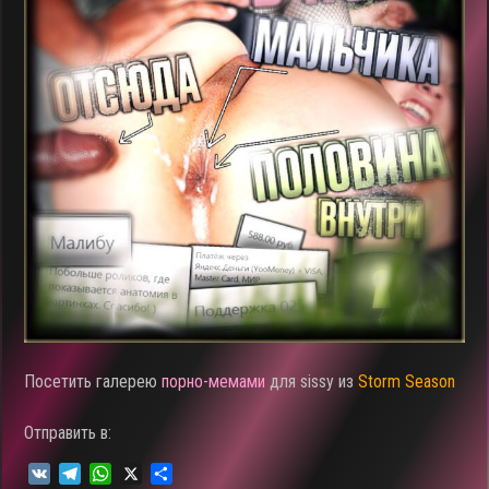
Посетить галерею
порно-
мемами
для sissy из
Storm Season
Отправить в:
V
T
W
X
О