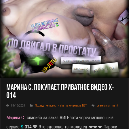
Марина С. Покупает Приватное Видео X-
014
01/10/2020
Последние новости shemale-проекта NST
Leave a comment
Марина С.,
спасибо за заказ ВИП-лота через мгновенный
сервис
S
-014
💖 Это здорово, ты молодец 💋💋💋 Пароли