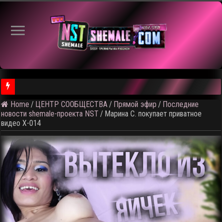
Home
/
ЦЕНТР СООБЩЕСТВА
/
Прямой эфир
/
Последние
⚠️ Результаты голосования и тема следующего откртытого вид
новости shemale-проекта NST
/
Марина С. покупает приватное
видео X-014