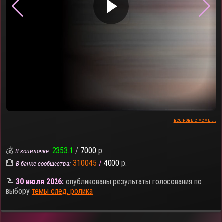
▶
все новые мемы...
💰
2353.1
/
7000
р.
В копилочке:
🏦
310045
/
4000
р.
В банке сообщества:
📝
30 июля 2026:
опубликованы результаты голосования по
выбору
темы след. ролика