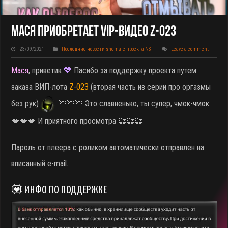
Мася Приобретает VIP-Видео Z-023
23/09/2021
Последние новости shemale-проекта NST
Leave a comment
Мася
, приветик
💖
Пасибо за поддержку проекта путем
заказа ВИП-лота
Z-023
(вторая часть из серии про оргазмы
без рук)
💘💘💘 Это славненько, ты супер, чмок-чмок
💋💋💋 И приятного просмотра 💞💞💞
Пароль от плеера с роликом автоматически отправлен на
вписанный e-mail.
💟 ИНФО ПО ПОДДЕРЖКЕ