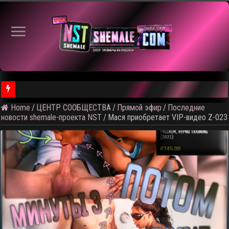
Home
/
ЦЕНТР СООБЩЕСТВА
/
Прямой эфир
/
Последние
⚠️ Результаты голосования и тема следующего откртытого вид
новости shemale-проекта NST
/
Мася приобретает VIP-видео Z-023