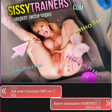
Пред.
Хуй знает покупает ВИП-лот Z-
023
След.
Aanim заказывает КОМПЛЕКТ Z-
025+Z-026