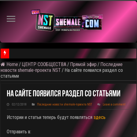
Home
/
ЦЕНТР СООБЩЕСТВА
/
Прямой эфир
/
Последние
⚠️ Результаты голосования и тема следующего откртытого вид
новости shemale-проекта NST
/
На сайте появился раздел со
статьями
На Сайте Появился Раздел Со Статьями
02/12/2018
Последние новости shemale-проекта NST
Leave a comment
Истории и статьи теперь будут появляться
здесь
Отправить в: