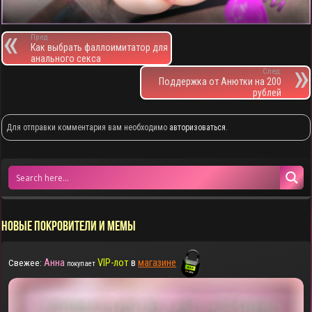
Пред.
Как выбрать фаллоимитатор для
анального секса
След.
Поддержка от Анютки на 200
рублей
Для отправки комментария вам необходимо
авторизоваться
.
НОВЫЕ ПОКРОВИТЕЛИ И МЕМЫ
Анна
VIP-лот
в
магазине
Свежее:
покупает