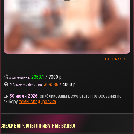
все новые мемы...
💰
2353.1
/
7000
р.
В копилочке:
🏦
309586
/
4000
р.
В банке сообщества:
📝
30 июля 2026:
опубликованы результаты голосования по
выбору
темы след. ролика
СВЕЖИЕ VIP-ЛОТЫ (ПРИВАТНЫЕ ВИДЕО)