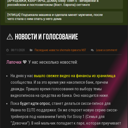
⚠️ Новости И Голосование
08/11/2020
Последние новости shemale-проекта NST
Leave a comment
Лапочки
💖 У нас несколько новостей:
На днях у нас
вышло свежее видео на финансы из хранилища
сообщества. И за это время уже накопился банк, причем
дважды. Пришло время голосования по выбору темы
видеогипноза на средства из банка. Оно находится ниже.
Пока
будет идти опрос
, станет делаться сисси-гипноз для
Ивана по ELITE-поддержке. Он же откроет новую серию сисси-
трейнеров под названием Family for Sissy 1 (Семья для
“Девочки”). В ней мальчик попадает к паре, которая приучивает