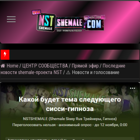
Home
/
ЦЕНТР СООБЩЕСТВА
/
Прямой эфир
/
Последние
⚠️ Результаты голосования и тема следующего откртытого вид
новости shemale-проекта NST
/
⚠️ Новости и голосование