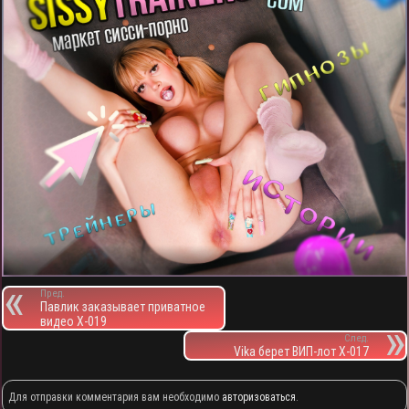
Пред.
Павлик заказывает приватное
видео X-019
След.
Vika берет ВИП-лот X-017
Для отправки комментария вам необходимо
авторизоваться
.