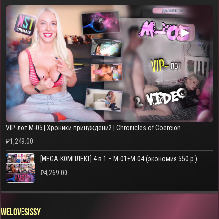
▶
VIP-лот M-05 | Хроники принуждений | Chronicles of Coercion
₽
1,249.00
[MEGA-КОМПЛЕКТ] 4 в 1 – M-01+M-04 (экономия 550 р.)
₽
4,269.00
WELOVESISSY