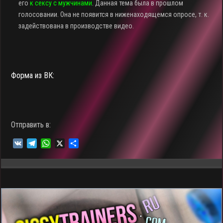
его
к сексу с мужчинами
. Данная тема была в прошлом
голосовании. Она не появится в ниженаходящемся опросе, т. к.
задействована в производстве видео.
Форма из ВК:
Отправить в:
V
T
W
X
О
K
e
h
т
l
a
п
e
t
р
g
s
а
r
A
в
a
p
и
m
p
т
ь