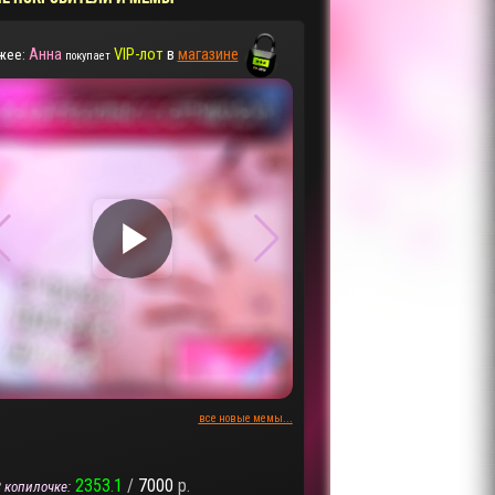
Анна
VIP-лот
в
магазине
жее:
покупает
▶
▶
все новые мемы...
2353.1
/
7000
р.
 копилочке: