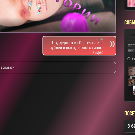
СОБЫ
След.
Поддержка от Сергея на 500
рублей и выход нового гипно-
видео
1 
изоваться
.
Посе
3 6