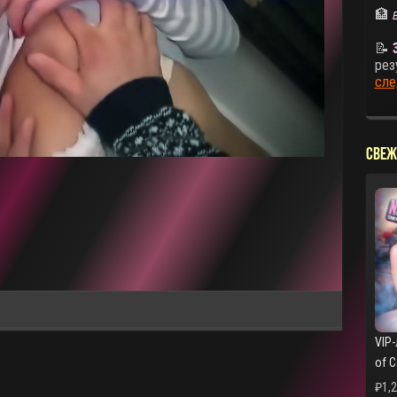
🏦
📝
рез
сле
СВЕЖ
VIP-
of 
₽
1,