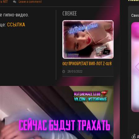
та NST
Leave a comment
СВЕЖЕЕ
е гипно-видео.
Све
ице:
ССЫЛКА
007 ПРИОБРЕТАЕТ ВИП-ЛОТ Z-028
28/05/2022
💰
В