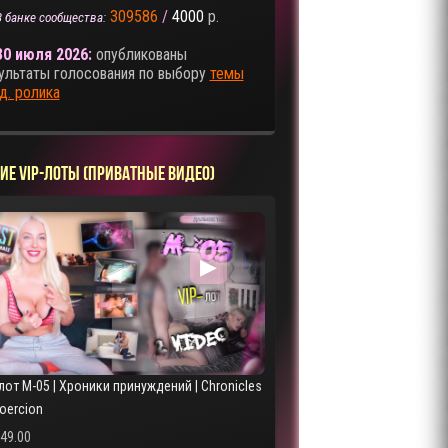
309586
/
4000
р.
В банке сообщества:
30 июля 2026:
опубликованы
ультаты голосования по выбору
темы
д. ролика
ИЕ VIP-ЛОТЫ (ПРИВАТНЫЕ ВИДЕО)
▶
лот M-05 | Хроники принуждений | Chronicles
Coercion
249.00