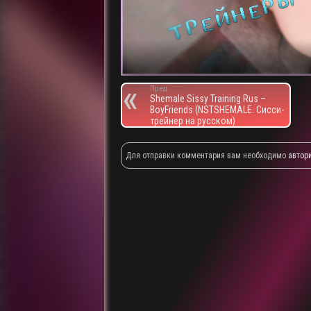
Пред.
Shemale Sissy Training Rus –
BoyFriends (NSTSHEMALE. Сисси-
трейнер на русском)
Для отправки комментария вам необходимо
автор