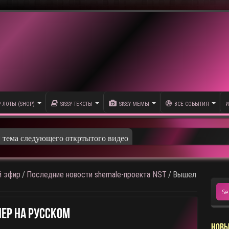
P-ЛОТЫ (SHOP)
SISSY-ТЕКСТЫ
SISSY-МЕМЫ
ВСЕ СОБЫТИЯ
И
и тема следующего откртытого видео
 эфир
/
Последние новости shemale-проекта NST
/
Вышел
ер На Русском
НОВЫ