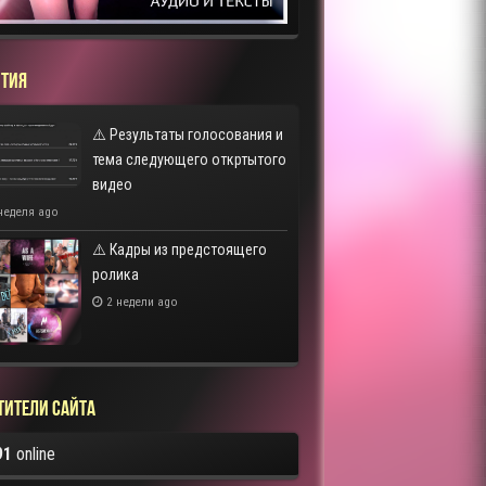
ТИЯ
⚠️ Результаты голосования и
тема следующего откртытого
видео
неделя ago
⚠️ Кадры из предстоящего
ролика
2 недели ago
тители сайта
91
online