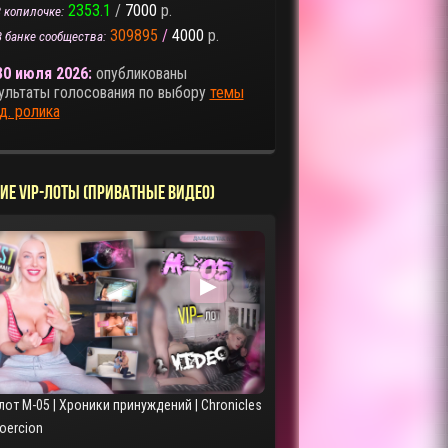
2353.1
/
7000
р.
 копилочке:
309895
/
4000
р.
В банке сообщества:
30 июля 2026:
опубликованы
ультаты голосования по выбору
темы
д. ролика
ИЕ VIP-ЛОТЫ (ПРИВАТНЫЕ ВИДЕО)
▶
лот M-05 | Хроники принуждений | Chronicles
Coercion