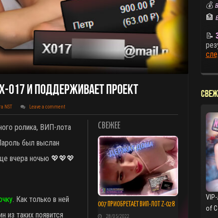
💰
В
🏦
📝
рез
сле
 X-017 И Поддерживает Проект
СВЕЖ
та NST
Leave a comment
СВЕЖЕЕ
тного ролика, ВИП-лота
Пароль был выслан
еще вчера ночью 💖💖💖
VIP-
очку
. Как только в ней
007 ПРИОБРЕТАЕТ ВИП-ЛОТ Z-028
of 
ин из таких появится
28/05/2022