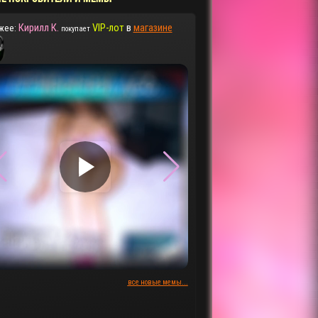
Кирилл К.
VIP-лот
в
магазине
жее:
покупает
▶
▶
все новые мемы...