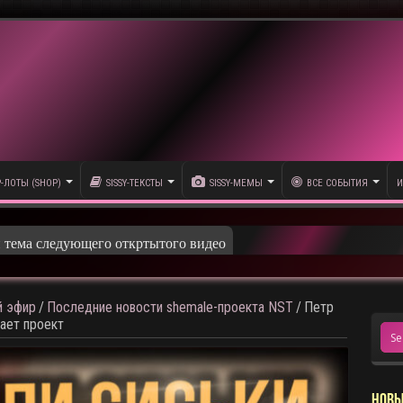
P-ЛОТЫ (SHOP)
SISSY-ТЕКСТЫ
SISSY-МЕМЫ
ВСЕ СОБЫТИЯ
И
и тема следующего откртытого видео
 эфир
/
Последние новости shemale-проекта NST
/
Петр
ает проект
НОВЫ