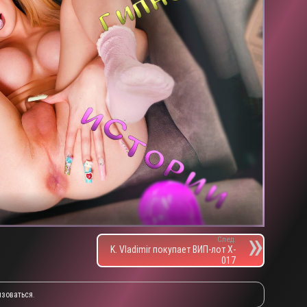
След.
K. Vladimir покупает ВИП-лот X-
017
изоваться
.