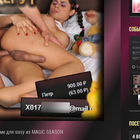
СОБЫ
1 
Посе
ми для sissy из MAGIC SEASON
4 8