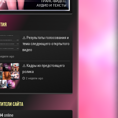
ТИЯ
⚠️ Результаты голосования и
тема следующего откртытого
видео
неделя ago
⚠️ Кадры из предстоящего
ролика
2 недели ago
тители сайта
04
online