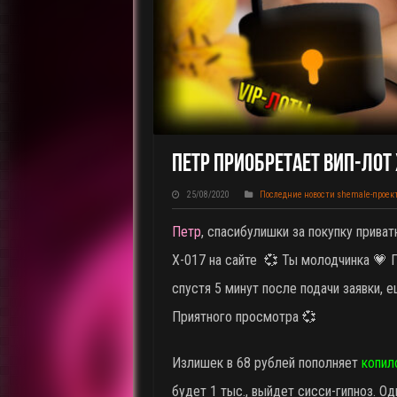
Петр Приобретает ВИП-Лот
25/08/2020
Последние новости shemale-проек
Петр
, спасибулишки за покупку прива
X-017 на сайте
💞 Ты молодчинка 💗 
спустя 5 минут после подачи заявки, 
Приятного просмотра 💞
Излишек в 68 рублей пополняет
копил
будет 1 тыс., выйдет сисси-гипноз. Од