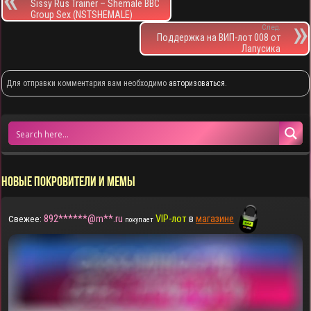
Sissy Rus Trainer – Shemale BBC
Group Sex (NSTSHEMALE)
След.
Поддержка на ВИП-лот 008 от
Лапусика
Для отправки комментария вам необходимо
авторизоваться
.
НОВЫЕ ПОКРОВИТЕЛИ И МЕМЫ
892******@m**.ru
VIP-лот
в
магазине
Свежее:
покупает