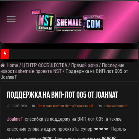
Home
/
ЦЕНТР СООБЩЕСТВА
/
Прямой эфир
/
Последние
⚠️ Результаты голосования и тема следующего откртытого вид
новости shemale-проекта NST
/
Поддержка на ВИП-лот 005 от
JoahnaT
Поддержка На ВИП-Лот 005 От JoahnaT
20/03/2020
Последние новости shemale-проекта NST
Leave a comment
JoahnaT
, спасибки за поддержу на ВИП-лот 005, а также
классные слова в адрес проекта
Ты супер 💋💋💋 Пароль
ты уже получила 💖💖 Приятного просмотра 💝💝💝