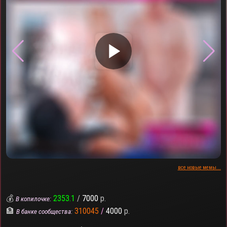
▶
все новые мемы...
💰
2353.1
/
7000
р.
В копилочке:
🏦
310045
/
4000
р.
В банке сообщества: