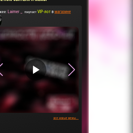
Laimer _
VIP-лот
в
магазине
жее:
покупает
▶
▶
все новые мемы...