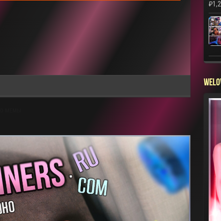
₽
1,
WELO
НО МЕМЫ