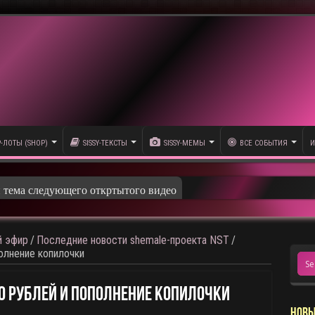
P-ЛОТЫ (SHOP)
SISSY-ТЕКСТЫ
SISSY-МЕМЫ
ВСЕ СОБЫТИЯ
И
и тема следующего откртытого видео
 эфир
/
Последние новости shemale-проекта NST
/
олнение копилочки
0 Рублей И Пополнение Копилочки
НОВЫ