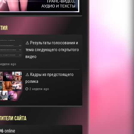
ТИЯ
⚠️ Результаты голосования и
тема следующего откртытого
видео
неделя ago
⚠️ Кадры из предстоящего
ролика
2 недели ago
тители сайта
96
online