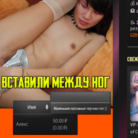
💰
В
🏦
📝
рез
сле
СВЕЖ
VIP-
of 