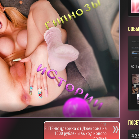
СОБЫ
1 
Посе
След.
ELITE-поддержка от Джексона на
1000 рублей и выход нового
4 2
ролика