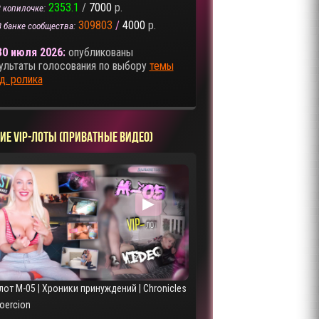
2353.1
/
7000
р.
 копилочке:
309803
/
4000
р.
В банке сообщества:
30 июля 2026:
опубликованы
ультаты голосования по выбору
темы
д. ролика
ИЕ VIP-ЛОТЫ (ПРИВАТНЫЕ ВИДЕО)
▶
лот M-05 | Хроники принуждений | Chronicles
Coercion