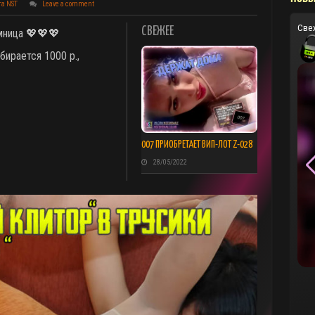
та NST
Leave a comment
Све
СВЕЖЕЕ
мница 💖💖💖
бирается 1000 р.,
007 ПРИОБРЕТАЕТ ВИП-ЛОТ Z-028
28/05/2022