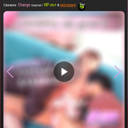
Change
VIP-лот
в
магазине
Свежее:
покупает
▶