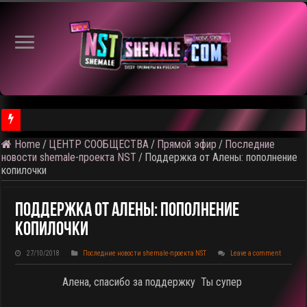
Home
/
ЦЕНТР СООБЩЕСТВА
/
Прямой эфир
/
Последние
⚠️ Результаты голосования и тема следующего откртытого вид
новости shemale-проекта NST
/
Поддержка от Алены: пополнение
копилочки
Поддержка От Алены: Пополнение
Копилочки
27/10/2018
Последние новости shemale-проекта NST
Leave a comment
Алена, спасибо за поддержку
Ты супер