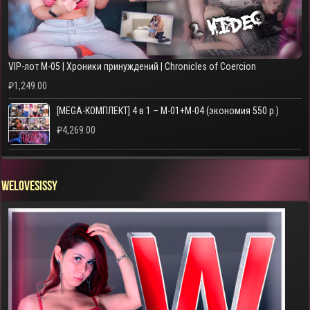
VIP-лот M-05 | Хроники принуждений | Chronicles of Coercion
₽
1,249.00
[MEGA-КОМПЛЕКТ] 4 в 1 – M-01+M-04 (экономия 550 р.)
₽
4,269.00
WELOVESISSY