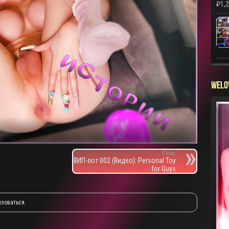
₽
1,
WELO
След.
ВИП-лот 002 (Видео): Personal Toy
for Guys
изоваться
.