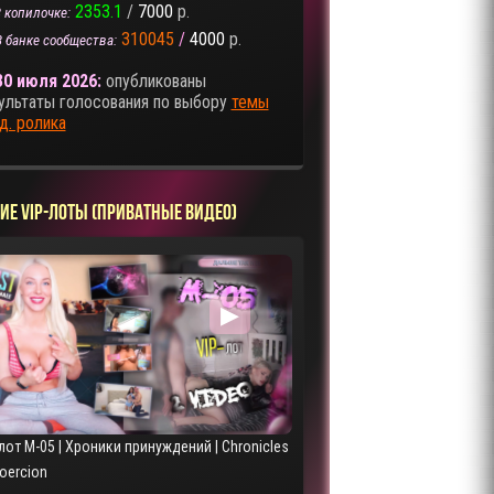
2353.1
/
7000
р.
 копилочке:
310045
/
4000
р.
В банке сообщества:
30 июля 2026:
опубликованы
ультаты голосования по выбору
темы
д. ролика
ИЕ VIP-ЛОТЫ (ПРИВАТНЫЕ ВИДЕО)
▶
лот M-05 | Хроники принуждений | Chronicles
Coercion