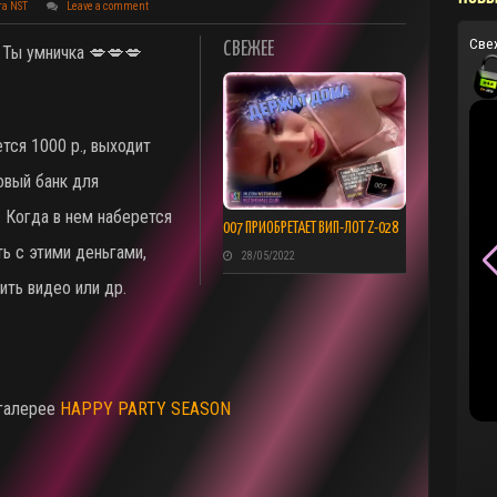
та NST
Leave a comment
Све
СВЕЖЕЕ
 Ты умничка 💋💋💋
ется 1000 р., выходит
овый банк для
 Когда в нем наберется
007 ПРИОБРЕТАЕТ ВИП-ЛОТ Z-028
ь с этими деньгами,
28/05/2022
ить видео или др.
 галерее
HAPPY PARTY SEASON