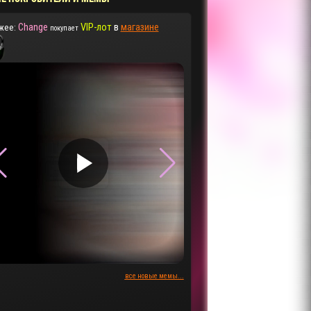
Change
VIP-лот
в
магазине
жее:
покупает
▶
▶
все новые мемы...