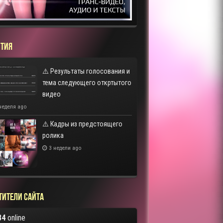
ТИЯ
⚠️ Результаты голосования и
тема следующего откртытого
видео
неделя ago
⚠️ Кадры из предстоящего
ролика
3 недели ago
тители сайта
84
online