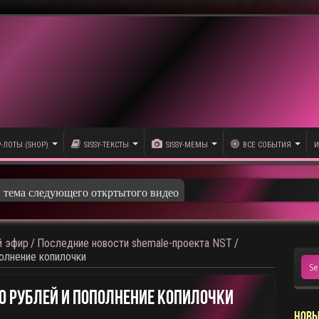
P-ЛОТЫ (SHOP)
SISSY-ТЕКСТЫ
SISSY-МЕМЫ
ВСЕ СОБЫТИЯ
И
и тема следующего откртытого видео
 эфир
/
Последние новости shemale-проекта NST
/
полнение копилочки
50 Рублей И Пополнение Копилочки
НОВЫ