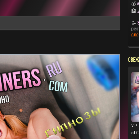
💰
В
🏦
📝
рез
сле
СВЕЖ
VIP-
of 