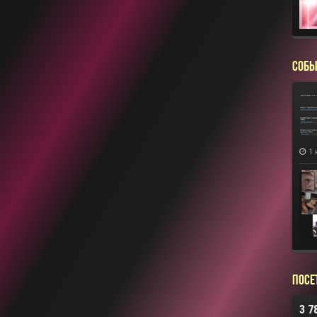
СОБЫ
1 
Посе
3 7