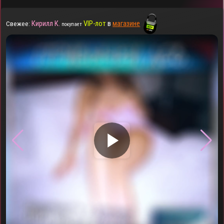
Кирилл К.
VIP-лот
в
магазине
Свежее:
покупает
▶