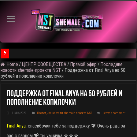
Home
/
ЦЕНТР СООБЩЕСТВА
/
Прямой эфир
/
Последние
⚠️ Результаты голосования и тема следующего откртытого вид
новости shemale-проекта NST
/
Поддержка от Final Anya на 50
рублей и пополнение копилочки
Поддержка От Final Anya На 50 Рублей И
Пополнение Копилочки
11/04/2020
Последние новости shemale-проекта NST
Leave a comment
Final Anya
, спасибочки тебе за поддержку 💖 Очень рада за
вас с парнем 💝 ты умничка 💋💋💋