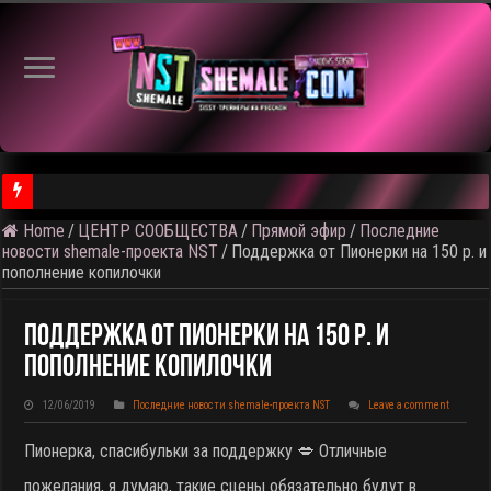
Home
/
ЦЕНТР СООБЩЕСТВА
/
Прямой эфир
/
Последние
⚠️ Результаты голосования и тема следующего откртытого вид
новости shemale-проекта NST
/
Поддержка от Пионерки на 150 р. и
пополнение копилочки
Поддержка От Пионерки На 150 Р. И
Пополнение Копилочки
12/06/2019
Последние новости shemale-проекта NST
Leave a comment
Пионерка, спасибульки за поддержку 💋 Отличные
пожелания, я думаю, такие сцены обязательно будут в