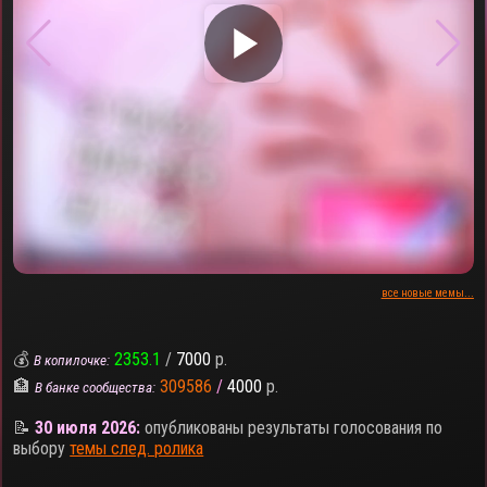
▶
все новые мемы...
💰
2353.1
/
7000
р.
В копилочке:
🏦
309586
/
4000
р.
В банке сообщества:
📝
30 июля 2026:
опубликованы результаты голосования по
выбору
темы след. ролика