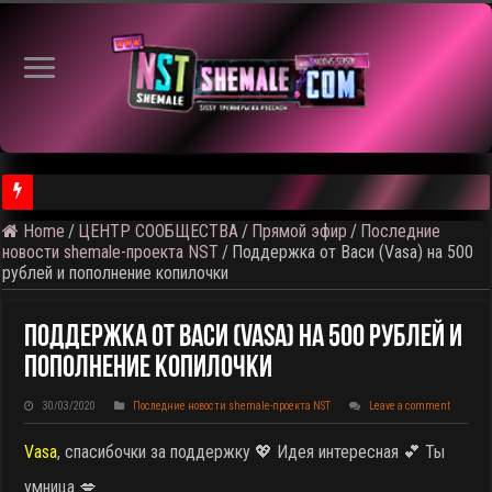
Home
/
ЦЕНТР СООБЩЕСТВА
/
Прямой эфир
/
Последние
⚠️ Результаты голосования и тема следующего откртытого вид
новости shemale-проекта NST
/
Поддержка от Васи (Vasa) на 500
рублей и пополнение копилочки
Поддержка От Васи (Vasa) На 500 Рублей И
Пополнение Копилочки
30/03/2020
Последние новости shemale-проекта NST
Leave a comment
Vasa
, спасибочки за поддержку 💖 Идея интересная 💕 Ты
умница 💋