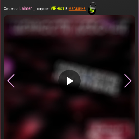
Laimer _
VIP-лот
в
магазине
Свежее:
покупает
▶