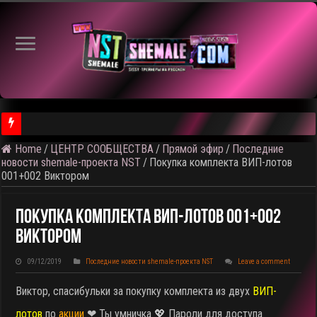
Home
/
ЦЕНТР СООБЩЕСТВА
/
Прямой эфир
/
Последние
⚠️ Результаты голосования и тема следующего откртытого вид
новости shemale-проекта NST
/
Покупка комплекта ВИП-лотов
001+002 Виктором
Покупка Комплекта ВИП-Лотов 001+002
Виктором
09/12/2019
Последние новости shemale-проекта NST
Leave a comment
Виктор, спасибульки за покупку комплекта из двух
ВИП-
лотов
по
акции
❤ Ты умничка 💖 Пароли для доступа