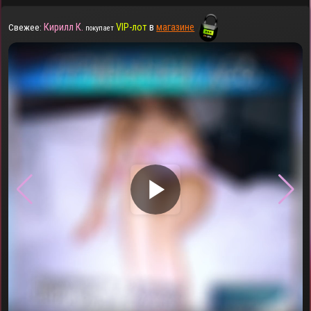
Кирилл К.
VIP-лот
в
магазине
Свежее:
покупает
▶