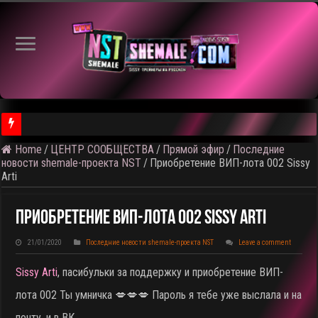
⚠️ Кадры из пред
Home
/
ЦЕНТР СООБЩЕСТВА
/
Прямой эфир
/
Последние
новости shemale-проекта NST
/
Приобретение ВИП-лота 002 Sissy
Arti
Приобретение ВИП-Лота 002 Sissy Arti
21/01/2020
Последние новости shemale-проекта NST
Leave a comment
Sissy Arti
, пасибульки за поддержку и приобретение ВИП-
лота 002
Ты умничка 💋💋💋 Пароль я тебе уже выслала и на
почту, и в ВК.