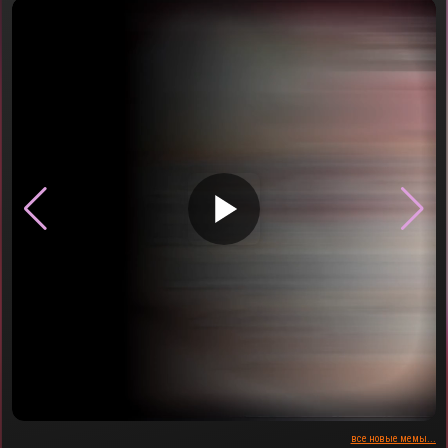
▶
все новые мемы...