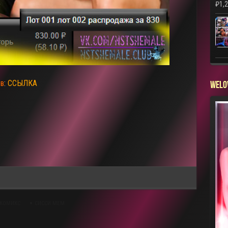
₽
1,
ов
:
ССЫЛКА
WELO
 КОМИКС
СИССИ МЕМ