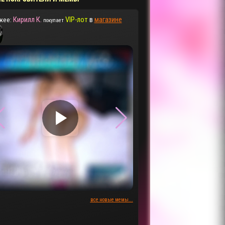
Кирилл К.
VIP-лот
в
магазине
жее:
покупает
▶
▶
все новые мемы...