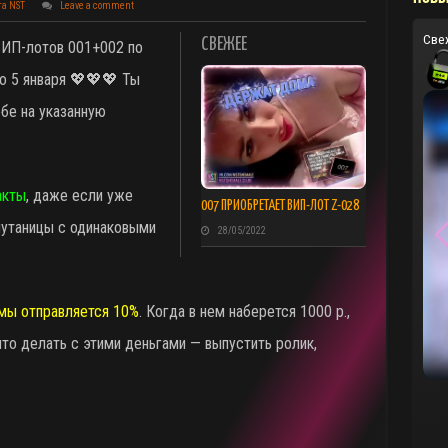
та NST
Leave a comment
Све
СВЕЖЕЕ
 ВИП-лотов 001+002 по
о 5 января 💖💖💖 Ты
бе на указанную
акты
, даже если уже
007 ПРИОБРЕТАЕТ ВИП-ЛОТ Z-028
путаницы с одинаковыми
28/05/2022
мы отправляется 10%
. Когда в нем наберется 1000 р.,
то делать с этими деньгами — выпустить ролик,