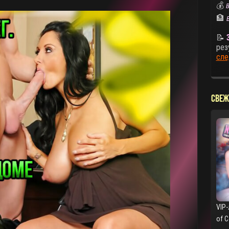
💰
В
🏦
📝
рез
сле
СВЕЖ
VIP-
of 