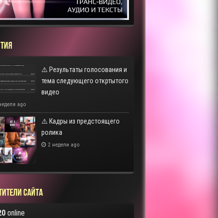
ТИЯ
⚠️ Результаты голосования и
тема следующего откртытого
видео
неделя ago
⚠️ Кадры из предстоящего
ролика
2 недели ago
тители сайта
20
online