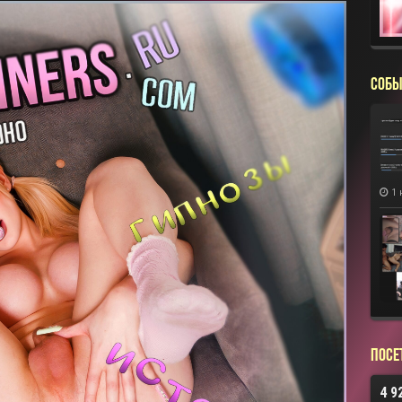
СОБЫ
1 
Посе
4 9