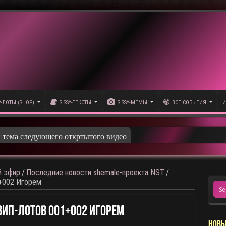
P-ЛОТЫ (SHOP)
SISSY-ТЕКСТЫ
SISSY-МЕМЫ
ВСЕ СОБЫТИЯ
И
и тема следующего откртытого видео
 эфир
/
Последние новости shemale-проекта NST
/
+002 Игорем
ВИП-Лотов 001+002 Игорем
НОВЫ