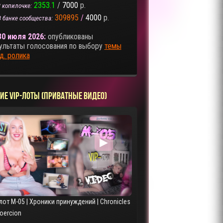
2353.1
/
7000
р.
 копилочке:
309895
/
4000
р.
В банке сообщества:
30 июля 2026:
опубликованы
ультаты голосования по выбору
темы
д. ролика
ИЕ VIP-ЛОТЫ (ПРИВАТНЫЕ ВИДЕО)
▶
лот M-05 | Хроники принуждений | Chronicles
Coercion