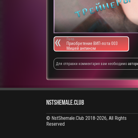
Пред.
Приобретение ВИП-лота 003
Мишей анпином
Для отправки комментария вам необходимо
автор
NstShemale.Club
© NstShemale.Club 2018-2026, All Rights
Reserved