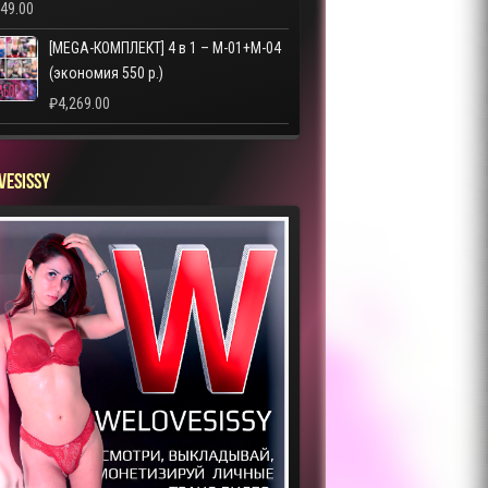
249.00
[MEGA-КОМПЛЕКТ] 4 в 1 – M-01+M-04
(экономия 550 р.)
₽
4,269.00
VESISSY