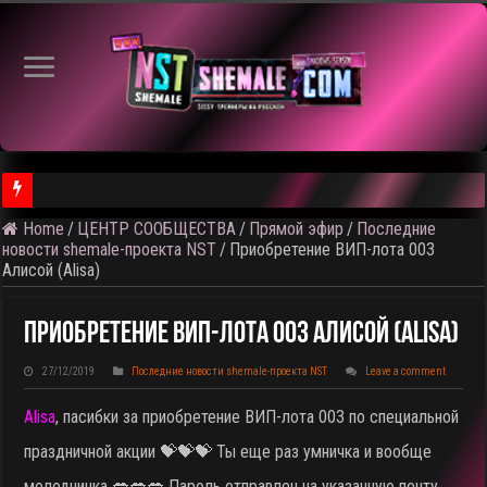
Home
/
ЦЕНТР СООБЩЕСТВА
/
Прямой эфир
/
Последние
⚠️ Результаты голосования и тема следующего откртытого вид
новости shemale-проекта NST
/
Приобретение ВИП-лота 003
Алисой (Alisa)
Приобретение ВИП-Лота 003 Алисой (Alisa)
27/12/2019
Последние новости shemale-проекта NST
Leave a comment
Alisa
, пасибки за приобретение ВИП-лота 003 по специальной
праздничной акции 💝💝💝 Ты еще раз умничка и вообще
молодчинка 💋💋💋 Пароль отправлен на указанную почту.