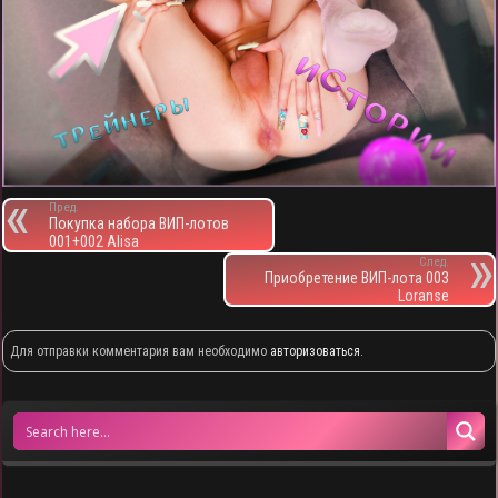
Пред.
Покупка набора ВИП-лотов
001+002 Alisa
След.
Приобретение ВИП-лота 003
Loranse
Для отправки комментария вам необходимо
авторизоваться
.