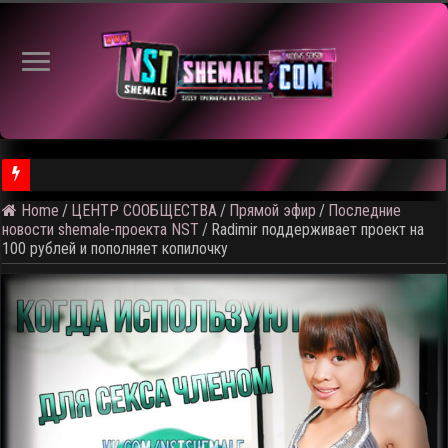
Home
/
ЦЕНТР СООБЩЕСТВА
/
Прямой эфир
/
Последние
⚠️ Результаты голосования и тема следующего откртытого вид
новости shemale-проекта NST
/
Radimir поддерживает проект на
100 рублей и пополняет копилочку