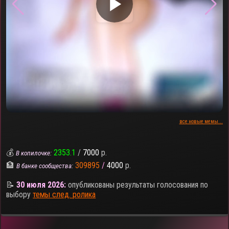
▶
все новые мемы...
💰
2353.1
/
7000
р.
В копилочке:
🏦
309895
/
4000
р.
В банке сообщества:
📝
30 июля 2026:
опубликованы результаты голосования по
выбору
темы след. ролика