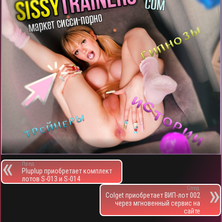
Пред.
Pluplup приобретает комплект
лотов S-013 и S-014
След.
Colget приобретает ВИП-лот 002
через мгновенный сервис на
сайте