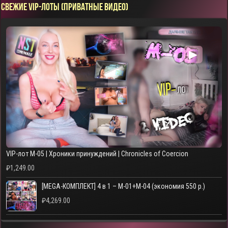
СВЕЖИЕ VIP-ЛОТЫ (ПРИВАТНЫЕ ВИДЕО)
▶
VIP-лот M-05 | Хроники принуждений | Chronicles of Coercion
₽
1,249.00
[MEGA-КОМПЛЕКТ] 4 в 1 – M-01+M-04 (экономия 550 р.)
₽
4,269.00