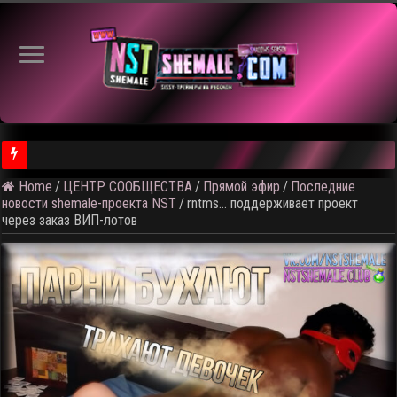
Home
/
ЦЕНТР СООБЩЕСТВА
/
Прямой эфир
/
Последние
⚠️ Результаты голосования и тема следующего откртытого вид
новости shemale-проекта NST
/
rntms… поддерживает проект
через заказ ВИП-лотов