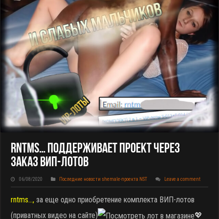
Rntms… Поддерживает Проект Через
Заказ ВИП-Лотов
06/08/2020
Последние новости shemale-проекта NST
Leave a comment
rntms…,
за еще одно приобретение комплекта ВИП-лотов
(приватных видео на сайте)
💖