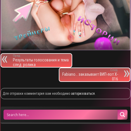
Пред.
Результаты голосования и тема
след. ролика
След.
Fabiano… заказывает ВИП-лот X-
016
Для отправки комментария вам необходимо
авторизоваться
.