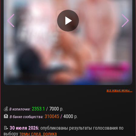
▶
все новые мемы...
💰
2353.1
/
7000
р.
В копилочке:
🏦
310045
/
4000
р.
В банке сообщества:
📝
30 июля 2026:
опубликованы результаты голосования по
выбору
темы след. ролика