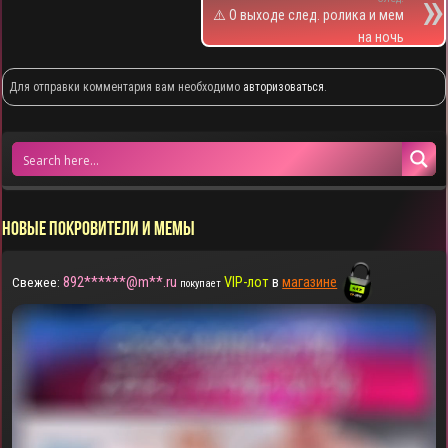
⚠️ О выходе след. ролика и мем
на ночь
Для отправки комментария вам необходимо
авторизоваться
.
НОВЫЕ ПОКРОВИТЕЛИ И МЕМЫ
892******@m**.ru
VIP-лот
в
магазине
Свежее:
покупает