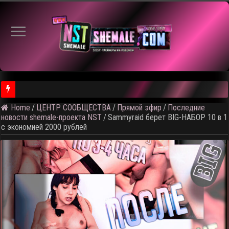
Home
/
ЦЕНТР СООБЩЕСТВА
/
Прямой эфир
/
Последние
⚠️ Результаты голосования и тема следующего откртытого вид
новости shemale-проекта NST
/
Sammyraid берет BIG-НАБОР 10 в 1
с экономией 2000 рублей