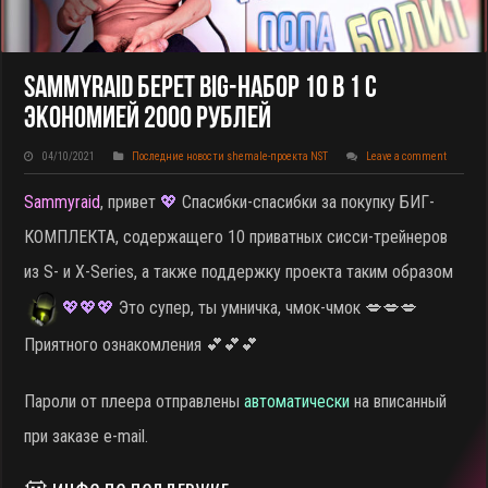
Sammyraid Берет BIG-НАБОР 10 В 1 С
Экономией 2000 Рублей
04/10/2021
Последние новости shemale-проекта NST
Leave a comment
Sammyraid
, привет
💖
Спасибки-спасибки за покупку БИГ-
КОМПЛЕКТА, содержащего 10 приватных сисси-трейнеров
из S- и X-Series, а также поддержку проекта таким образом
💖
💖💖
Это супер, ты умничка, чмок-чмок 💋💋💋
Приятного ознакомления 💕💕💕
Пароли от плеера отправлены
автоматически
на вписанный
при заказе e-mail.